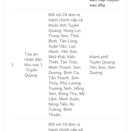
sau đây
Đối với 24 đơn vị
hành chính cấp xã
thuộc tỉnh Tuyên
Quang: Hùng Lợi,
Trung Sơn, Thái
Bình, Tân Long,
Xuân Vân, Lực
Hành, Yên Sơn,
Tòa án
Nhữ Khê, Kiến
thành phố
nhân dân
Thiết, Tân Trào,
Tuyên Quang,
1
khu vực 1
Minh Thanh, Sơn
Yên Sơn, Sơn
-Tuyên
Dương, Bình Ca,
Dương
Quang
Tân Thanh, Sơn
Thủy, Phú Lương,
Trường Sinh, Hồng
Sơn, Đông Thọ, Mỹ
Lâm, Minh Xuân,
Nông Tiến, An
Tường, Bình
Thuận.
Đối với 18 đơn vị
hành chính cấp xã