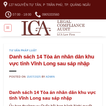
Skip
127 NGUYỄN TỰ TÂN, P TRẦN PHÚ, TP. QUẢNG NGÃI
to
content
07:00 - 18:00
0905333560
TƯ VẤN PHÁP LUẬT
Danh sách 14 Tòa án nhân dân khu
vực tỉnh Vĩnh Long sau sáp nhập
POSTED ON
15/07/2025
BY
ADMIN
Danh sách 14 Tòa án nhân dân khu vực
tỉnh Vĩnh Long sau sáp nhập