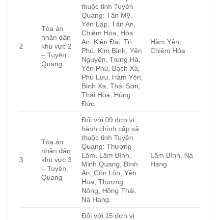
thuộc tỉnh Tuyên
Quang: Tân Mỹ,
Yên Lập, Tân An,
Tòa án
Chiêm Hóa, Hòa
nhân dân
An, Kiên Đài, Tri
Hàm Yên,
2
khu vực 2
Phú, Kim Bình, Yên
Chiêm Hóa
– Tuyên
Nguyên, Trung Hà,
Quang
Yên Phú, Bạch Xa,
Phù Lưu, Hàm Yên,
Bình Xa, Thái Sơn,
Thái Hòa, Hùng
Đức.
Đối với 09 đơn vị
hành chính cấp xã
thuộc tỉnh Tuyên
Tòa án
Quang: Thượng
nhân dân
Lâm, Lâm Bình,
Lâm Bình, Na
3
khu vực 3
Minh Quang, Bình
Hang
– Tuyên
An, Côn Lôn, Yên
Quang
Hoa, Thượng
Nông, Hồng Thái,
Nà Hang.
Đối với 15 đơn vị