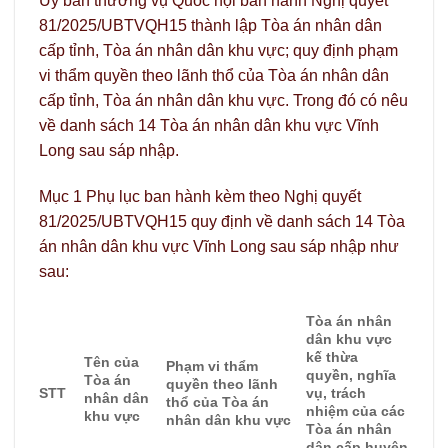
Ủy ban thường vụ Quốc hội ban hành Nghị quyết
81/2025/UBTVQH15 thành lập Tòa án nhân dân
cấp tỉnh, Tòa án nhân dân khu vực; quy định phạm
vi thẩm quyền theo lãnh thổ của Tòa án nhân dân
cấp tỉnh, Tòa án nhân dân khu vực. Trong đó có nêu
về danh sách 14 Tòa án nhân dân khu vực Vĩnh
Long sau sáp nhập.
Mục 1 Phụ lục ban hành kèm theo Nghị quyết
81/2025/UBTVQH15 quy định về danh sách 14 Tòa
án nhân dân khu vực Vĩnh Long sau sáp nhập như
sau:
Tòa án nhân
dân khu vực
kế thừa
Tên của
Phạm vi thẩm
quyền, nghĩa
Tòa án
quyền theo lãnh
STT
vụ, trách
nhân dân
thổ của Tòa án
nhiệm của các
khu vực
nhân dân khu vực
Tòa án nhân
dân cấp huyện