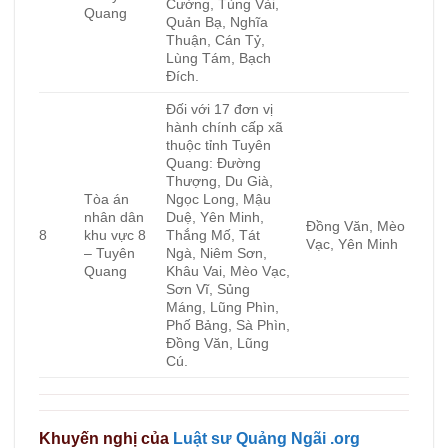
Cường, Tùng Vài,
Quang
Quản Bạ, Nghĩa
Thuận, Cán Tỷ,
Lùng Tám, Bạch
Đích.
Đối với 17 đơn vị
hành chính cấp xã
thuộc tỉnh Tuyên
Quang: Đường
Thượng, Du Già,
Tòa án
Ngọc Long, Mậu
nhân dân
Duệ, Yên Minh,
Đồng Văn, Mèo
8
khu vực 8
Thắng Mố, Tát
Vạc, Yên Minh
– Tuyên
Ngà, Niêm Sơn,
Quang
Khâu Vai, Mèo Vạc,
Sơn Vĩ, Sủng
Máng, Lũng Phìn,
Phố Bảng, Sà Phìn,
Đồng Văn, Lũng
Cú.
Khuyến nghị của
Luật sư Quảng Ngãi .org