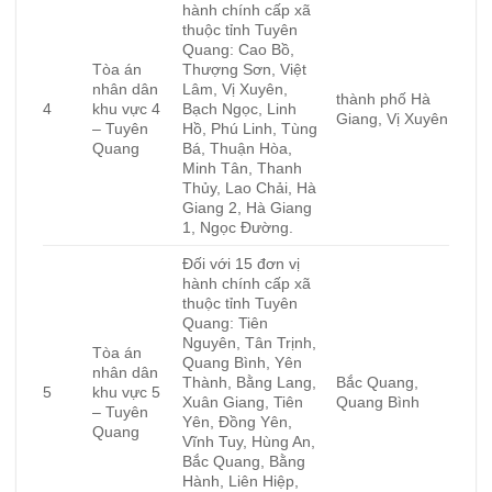
hành chính cấp xã
thuộc tỉnh Tuyên
Quang: Cao Bồ,
Tòa án
Thượng Sơn, Việt
nhân dân
Lâm, Vị Xuyên,
thành phố Hà
4
khu vực 4
Bạch Ngọc, Linh
Giang, Vị Xuyên
– Tuyên
Hồ, Phú Linh, Tùng
Quang
Bá, Thuận Hòa,
Minh Tân, Thanh
Thủy, Lao Chải, Hà
Giang 2, Hà Giang
1, Ngọc Đường.
Đối với 15 đơn vị
hành chính cấp xã
thuộc tỉnh Tuyên
Quang: Tiên
Nguyên, Tân Trịnh,
Tòa án
Quang Bình, Yên
nhân dân
Thành, Bằng Lang,
Bắc Quang,
5
khu vực 5
Xuân Giang, Tiên
Quang Bình
– Tuyên
Yên, Đồng Yên,
Quang
Vĩnh Tuy, Hùng An,
Bắc Quang, Bằng
Hành, Liên Hiệp,