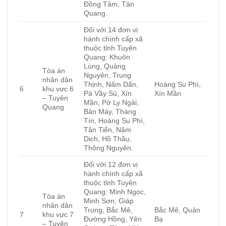
Đồng Tâm, Tân
Quang.
Đối với 14 đơn vị
hành chính cấp xã
thuộc tỉnh Tuyên
Quang: Khuôn
Lùng, Quảng
Tòa án
Nguyên, Trung
nhân dân
Thịnh, Nấm Dẩn,
Hoàng Su Phì,
6
khu vực 6
Pà Vầy Sủ, Xín
Xín Mần
– Tuyên
Mần, Pờ Ly Ngài,
Quang
Bản Máy, Thàng
Tín, Hoàng Su Phì,
Tân Tiến, Nậm
Dịch, Hồ Thầu,
Thông Nguyên.
Đối với 12 đơn vị
hành chính cấp xã
thuộc tỉnh Tuyên
Quang: Minh Ngọc,
Tòa án
Minh Sơn, Giáp
nhân dân
Trung, Bắc Mê,
Bắc Mê, Quản
7
khu vực 7
Đường Hồng, Yên
Bạ
– Tuyên