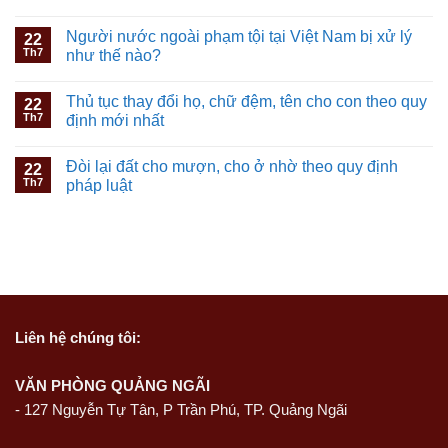
Người nước ngoài phạm tội tại Việt Nam bị xử lý
22
Th7
như thế nào?
Thủ tục thay đổi họ, chữ đệm, tên cho con theo quy
22
Th7
định mới nhất
Đòi lại đất cho mượn, cho ở nhờ theo quy định
22
Th7
pháp luật
Liên hệ
chúng tôi:
VĂN PHÒNG QUẢNG NGÃI
-
127 Nguyễn Tự Tân, P Trần Phú, TP. Quảng Ngãi