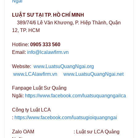
Ngãi
LUẬT SƯ TẠI TP. HỒ CHÍ MINH
389/74/6 Lê Văn Khương, P. Hiệp Thành, Quận
12, TP. HCM
Hotline:
0905 333 560
Email:
info@lcalawfirm.vn
Website:
www.LuatsuQuangNgai.org
www.LCAlawfirm.vn
www.LuatsuQuangNgai.net
Fanpage Luật Sư Quảng
Ngãi:
https://www.facebook.com/luatsuquangngailca
Công ty Luật LCA
:
https://www.facebook.com/luatsugioiquangngai
Zalo OAM : Luật sư LCA Quảng