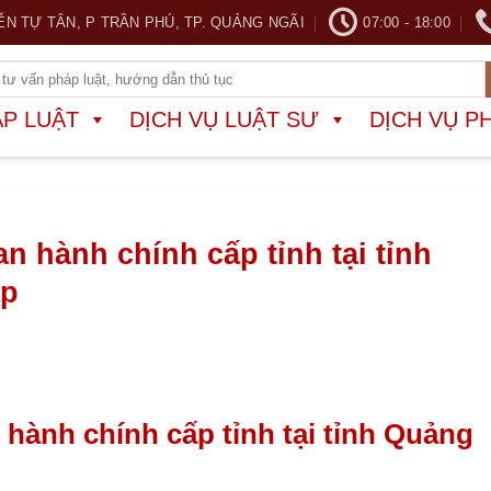
ỄN TỰ TÂN, P TRẦN PHÚ, TP. QUẢNG NGÃI
07:00 - 18:00
ÁP LUẬT
DỊCH VỤ LUẬT SƯ
DỊCH VỤ P
an hành chính cấp tỉnh tại tỉnh
ập
 hành chính cấp tỉnh tại tỉnh Quảng