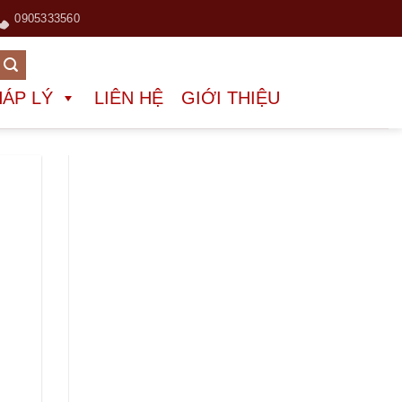
0905333560
HÁP LÝ
LIÊN HỆ
GIỚI THIỆU