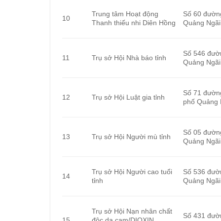
Trung tâm Hoạt động
Số 60 đườn
10
Thanh thiếu nhi Diên Hồng
Quảng Ngãi
Số 546 đườ
11
Trụ sở Hội Nhà báo tỉnh
Quảng Ngãi
Số 71 đườn
12
Trụ sở Hội Luật gia tỉnh
phố Quảng 
Số 05 đườn
13
Trụ sở Hội Người mù tỉnh
Quảng Ngãi
Trụ sở Hội Người cao tuổi
Số 536 đườ
14
tỉnh
Quảng Ngãi
Trụ sở Hội Nạn nhân chất
Số 431 đườ
15
độc da cam/DIOXIN