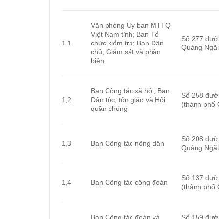
Văn phòng Ủy ban MTTQ
Việt Nam tỉnh; Ban Tổ
Số 277 đườ
1.1.
chức kiểm tra; Ban Dân
Quảng Ngãi
chủ, Giám sát và phản
biện
Ban Công tác xã hội; Ban
Số 258 đườ
1,2
Dân tộc, tôn giáo và Hội
(thành phố 
quần chúng
Số 208 đườ
1,3
Ban Công tác nông dân
Quảng Ngãi
Số 137 đườ
1,4
Ban Công tác công đoàn
(thành phố 
Ban Công tác đoàn và
Số 159 đườ