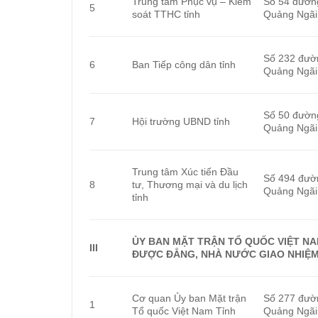
Trung tâm Phục vụ – Kiểm
Số 54 đườn
5
soát TTHC tỉnh
Quảng Ngãi
Số 232 đườ
6
Ban Tiếp công dân tỉnh
Quảng Ngãi
Số 50 đườn
7
Hội trường UBND tỉnh
Quảng Ngãi
Trung tâm Xúc tiến Đầu
Số 494 đườ
8
tư, Thương mại và du lịch
Quảng Ngãi
tỉnh
ỦY BAN MẶT TRẬN TỔ QUỐC VIỆT NAM
III
ĐƯỢC ĐẲNG, NHÀ NƯỚC GIAO NHIỆM
Cơ quan Ủy ban Mặt trận
Số 277 đườ
1
Tổ quốc Việt Nam Tỉnh
Quảng Ngãi