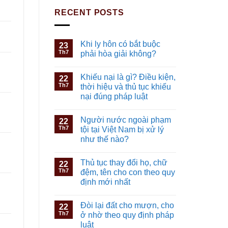
RECENT POSTS
Khi ly hôn có bắt buộc
23
Th7
phải hòa giải không?
Khiếu nại là gì? Điều kiện,
22
Th7
thời hiệu và thủ tục khiếu
nại đúng pháp luật
Người nước ngoài phạm
22
Th7
tội tại Việt Nam bị xử lý
như thế nào?
Thủ tục thay đổi họ, chữ
22
Th7
đệm, tên cho con theo quy
định mới nhất
Đòi lại đất cho mượn, cho
22
Th7
ở nhờ theo quy định pháp
luật