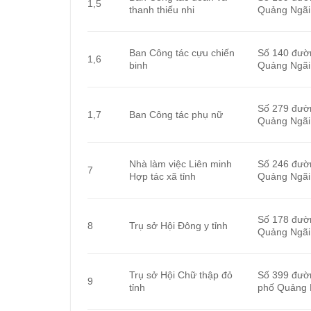
1,5
thanh thiếu nhi
Quảng Ngãi
Ban Công tác cựu chiến
Số 140 đườ
1,6
binh
Quảng Ngãi
Số 279 đườ
1,7
Ban Công tác phụ nữ
Quảng Ngãi
Nhà làm việc Liên minh
Số 246 đườ
7
Hợp tác xã tỉnh
Quảng Ngãi
Số 178 đườ
8
Trụ sở Hội Đông y tỉnh
Quảng Ngãi
Trụ sở Hội Chữ thập đỏ
Số 399 đườ
9
tỉnh
phố Quảng 