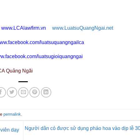
www.LCAlawfirm.vn
www.LuatsuQuangNgai.net
/www.facebook.com/luatsuquangngailca
www.facebook.com/luatsugioiquangngai
uảng Ngãi
he
permalink
.
Người dân có được sử dụng pháo hoa vào dịp lễ 30
viên dạy