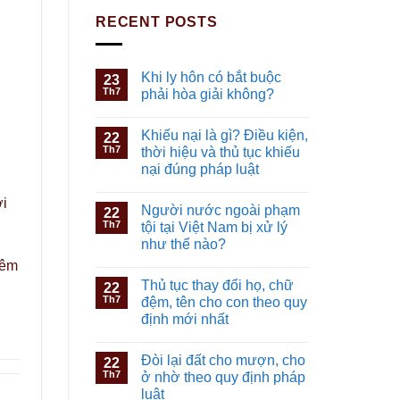
RECENT POSTS
Khi ly hôn có bắt buộc
23
Th7
phải hòa giải không?
Khiếu nại là gì? Điều kiện,
22
Th7
thời hiệu và thủ tục khiếu
nại đúng pháp luật
ới
Người nước ngoài phạm
22
Th7
tội tại Việt Nam bị xử lý
như thế nào?
hêm
Thủ tục thay đổi họ, chữ
22
Th7
đệm, tên cho con theo quy
định mới nhất
Đòi lại đất cho mượn, cho
22
Th7
ở nhờ theo quy định pháp
luật