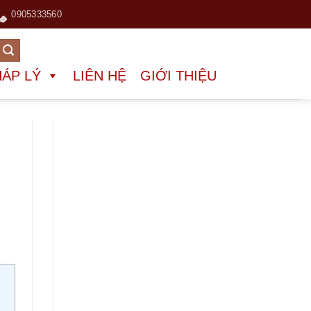
0905333560
HÁP LÝ
LIÊN HỆ
GIỚI THIỆU