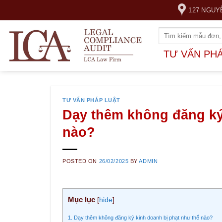
Skip
127 NGUY
to
content
TƯ VẤN PH
TƯ VẤN PHÁP LUẬT
Dạy thêm không đăng ký
nào?
POSTED ON
26/02/2025
BY
ADMIN
Mục lục
[
hide
]
1. Dạy thêm không đăng ký kinh doanh bị phạt như thế nào?