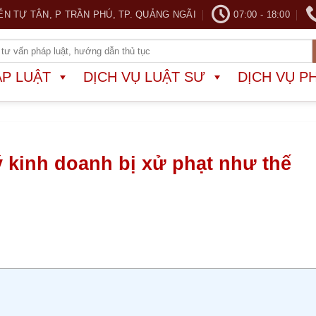
ỄN TỰ TÂN, P TRẦN PHÚ, TP. QUẢNG NGÃI
07:00 - 18:00
ÁP LUẬT
DỊCH VỤ LUẬT SƯ
DỊCH VỤ P
 kinh doanh bị xử phạt như thế