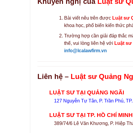
Khuyến nghị của
Luật sư Q
Bài viết nêu trên được
Luật sư 
khoa học, phổ biến kiến thức phá
Trường hợp cần giải đáp thắc mắ
thể, vui lòng liên hệ với
Luật sư
info@lcalawfirm.vn
Liên hệ –
Luật sư Quảng Ngã
LUẬT SƯ TẠI QUẢNG NGÃI
127 Nguyễn Tự Tân, P. Trần Phú, TP
LUẬT SƯ TẠI TP. HỒ CHÍ MINH
389/74/6 Lê Văn Khương, P. Hiệp Th