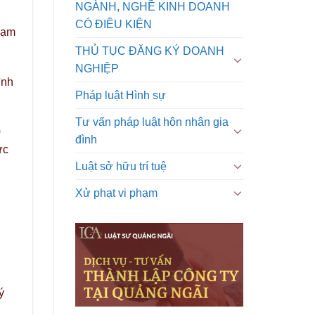
NGÀNH, NGHỀ KINH DOANH
CÓ ĐIỀU KIỆN
hạm
THỦ TỤC ĐĂNG KÝ DOANH
NGHIỆP
ình
Pháp luật Hình sự
Tư vấn pháp luật hôn nhân gia
0
đình
ức
Luật sở hữu trí tuệ
Xử phạt vi phạm
ý