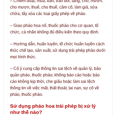
– Chiếm đoạt, mua, bán, trao đổi, tặng, cho, mượn,
cho mượn, thuê, cho thuê, cầm cố, làm giả, sửa
chữa, tẩy xóa các loại giấy phép về pháo.
– Giao pháo hoa nổ, thuốc pháo cho cơ quan, tổ
chức, cá nhân không đủ điều kiện theo quy định.
– Hướng dẫn, huấn luyện, tổ chức huấn luyện cách
thức chế tạo, sản xuất, sử dụng trái phép pháo dưới
mọi hình thức.
– Cố ý cung cấp thông tin sai lệch về quản lý, bảo
quản pháo, thuốc pháo; không báo cáo hoặc báo
cáo không kịp thời, che giấu hoặc làm sai lệch
thông tin về việc mất, thất thoát, tai nạn, sự cố về
pháo, thuốc pháo.
Sử dụng pháo hoa trái phép bị xử lý
như thế nào?