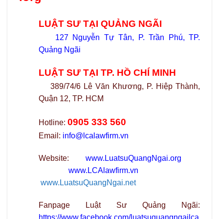
LUẬT SƯ TẠI QUẢNG NGÃI
127 Nguyễn Tự Tân, P. Trần Phú, TP.
Quảng Ngãi
LUẬT SƯ TẠI TP. HỒ CHÍ MINH
389/74/6 Lê Văn Khương, P. Hiệp Thành,
Quận 12, TP. HCM
0905 333 560
Hotline:
Email:
info@lcalawfirm.vn
Website:
www.LuatsuQuangNgai.org
www.LCAlawfirm.vn
www.LuatsuQuangNgai.net
Fanpage Luật Sư Quảng Ngãi:
https://www.facebook.com/luatsuquangngailca