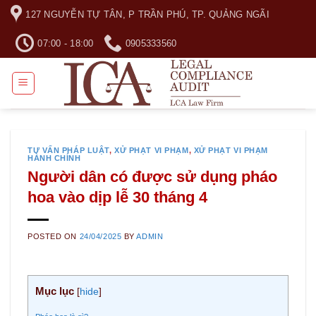
Skip
127 NGUYỄN TỰ TÂN, P TRẦN PHÚ, TP. QUẢNG NGÃI
to
content
07:00 - 18:00
0905333560
TƯ VẤN PHÁP LUẬT
,
XỬ PHẠT VI PHẠM
,
XỬ PHẠT VI PHẠM
HÀNH CHÍNH
Người dân có được sử dụng pháo
hoa vào dịp lễ 30 tháng 4
POSTED ON
24/04/2025
BY
ADMIN
Mục lục
[
hide
]