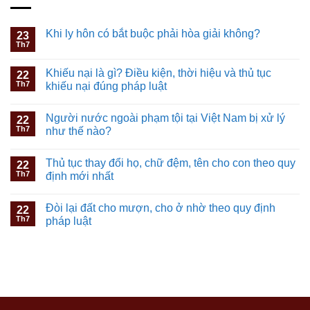
Khi ly hôn có bắt buộc phải hòa giải không?
23
Th7
Khiếu nại là gì? Điều kiện, thời hiệu và thủ tục
22
Th7
khiếu nại đúng pháp luật
Người nước ngoài phạm tội tại Việt Nam bị xử lý
22
Th7
như thế nào?
Thủ tục thay đổi họ, chữ đệm, tên cho con theo quy
22
Th7
định mới nhất
Đòi lại đất cho mượn, cho ở nhờ theo quy định
22
Th7
pháp luật