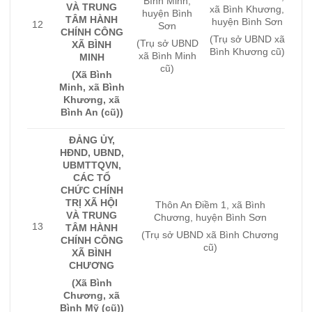
Bình Minh,
VÀ TRUNG
xã Bình Khương,
huyện Bình
TÂM HÀNH
huyện Bình Sơn
12
Sơn
CHÍNH CÔNG
(Trụ sở UBND xã
(Trụ sở UBND
XÃ BÌNH
Bình Khương cũ)
xã Bình Minh
MINH
cũ)
(Xã Bình
Minh, xã Bình
Khương, xã
Bình An (cũ))
ĐẢNG ỦY,
HĐND, UBND,
UBMTTQVN,
CÁC TỔ
CHỨC CHÍNH
TRỊ XÃ HỘI
Thôn An Điềm 1, xã Bình
VÀ TRUNG
Chương, huyện Bình Sơn
13
TÂM HÀNH
(Trụ sở UBND xã Bình Chương
CHÍNH CÔNG
cũ)
XÃ BÌNH
CHƯƠNG
(Xã Bình
Chương, xã
Bình Mỹ (cũ))