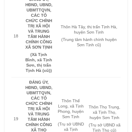
HĐND, UBND,
UBMTTQVN,
CÁC TỔ
CHỨC CHÍNH
TRỊ XÃ HỘI
Thôn Hà Tây, thị trấn Tịnh Hà,
VÀ TRUNG
huyện Sơn Tịnh
18
TÂM HÀNH
(Trung tâm hành chính huyện
CHÍNH CÔNG
Sơn Tịnh cũ)
XÃ SƠN TỊNH
(Xã Tịnh
Bình, xã Tịnh
Sơn, thị trấn
Tịnh Hà (cũ))
ĐẢNG ỦY,
HĐND, UBND,
UBMTTQVN,
CÁC TỔ
Thôn Thế
CHỨC CHÍNH
Long, xã Tịnh
Thôn Thọ Trung,
TRỊ XÃ HỘI
Phong, huyện
xã Tịnh Thọ,
VÀ TRUNG
Sơn Tịnh
huyện Sơn Tịnh
19
TÂM HÀNH
(Trụ sở UBND
CHÍNH CÔNG
(Trụ sở UBND xã
xã Tịnh
XÃ THỌ
Tịnh Thọ cũ)