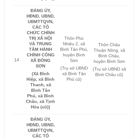
ĐẢNG ỦY,
HĐND, UBND,
UBMTTQVN,
CÁC TỔ
CHỨC CHÍNH
TRỊ XÃ HỘI
Thôn Phú
VÀ TRUNG
Nhiêu 2, xã
Thôn Châu
TÂM HÀNH
Bình Tân Phú,
Thuận Nông, xã
CHÍNH CÔNG
huyện Bình
Bình Châu,
14
XÃ ĐÔNG
Sơn
huyện Bình Sơn
SƠN
(Trụ sở UBND
(Trụ sở UBND xã
(Xã Bình
xã Bình Tân
Bình Châu cũ)
Hiệp, xã Bình
Phú cũ)
Thanh, xã
Bình Tân
Phú, xã Bình
Châu, xã Tịnh
Hòa (cũ))
ĐẢNG ỦY,
HĐND, UBND,
UBMTTQVN,
CÁC TỔ