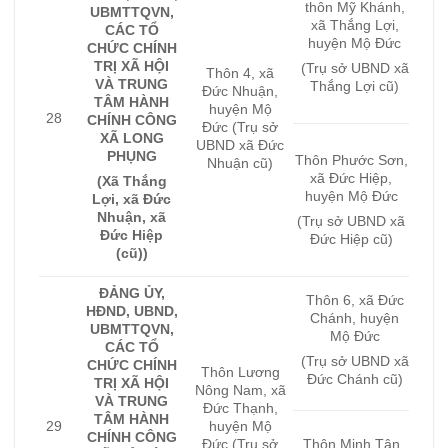
thôn Mỹ Khánh,
UBMTTQVN,
xã Thắng Lợi,
CÁC TỔ
huyện Mộ Đức
CHỨC CHÍNH
TRỊ XÃ HỘI
(Trụ sở UBND xã
Thôn 4, xã
VÀ TRUNG
Thắng Lợi cũ)
Đức Nhuận,
TÂM HÀNH
huyện Mộ
28
CHÍNH CÔNG
Đức (Trụ sở
XÃ LONG
UBND xã Đức
PHỤNG
Thôn Phước Sơn,
Nhuận cũ)
xã Đức Hiệp,
(Xã Thắng
huyện Mộ Đức
Lợi, xã Đức
Nhuận, xã
(Trụ sở UBND xã
Đức Hiệp
Đức Hiệp cũ)
(cũ))
ĐẢNG ỦY,
Thôn 6, xã Đức
HĐND, UBND,
Chánh, huyện
UBMTTQVN,
Mộ Đức
CÁC TỔ
(Trụ sở UBND xã
CHỨC CHÍNH
Thôn Lương
Đức Chánh cũ)
TRỊ XÃ HỘI
Nông Nam, xã
VÀ TRUNG
Đức Thạnh,
TÂM HÀNH
huyện Mộ
29
CHÍNH CÔNG
Đức (Trụ sở
Thôn Minh Tân