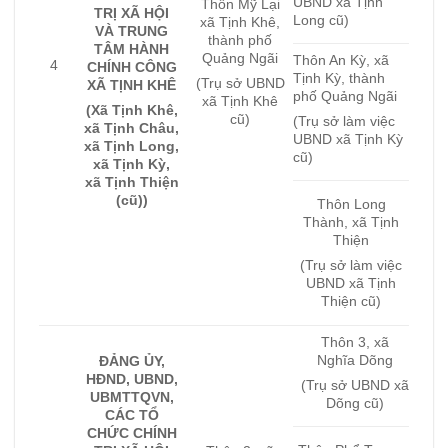
UBND xã Tịnh
Thôn Mỹ Lại
TRỊ XÃ HỘI
Long cũ)
xã Tịnh Khê,
VÀ TRUNG
thành phố
TÂM HÀNH
Quảng Ngãi
Thôn An Kỳ, xã
4
CHÍNH CÔNG
Tịnh Kỳ, thành
(Trụ sở UBND
XÃ TỊNH KHÊ
phố Quảng Ngãi
xã Tịnh Khê
(Xã Tịnh Khê,
cũ)
(Trụ sở làm việc
xã Tịnh Châu,
UBND xã Tịnh Kỳ
xã Tịnh Long,
cũ)
xã Tịnh Kỳ,
xã Tịnh Thiện
(cũ))
Thôn Long
Thành, xã Tịnh
Thiện
(Trụ sở làm việc
UBND xã Tịnh
Thiện cũ)
Thôn 3, xã
Nghĩa Dõng
ĐẢNG ỦY,
HĐND, UBND,
(Trụ sở UBND xã
UBMTTQVN,
Dõng cũ)
CÁC TỔ
CHỨC CHÍNH