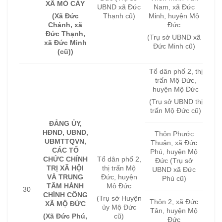
XÃ MỎ CÀY
UBND xã Đức
Nam, xã Đức
Thạnh cũ)
(Xã Đức
Minh, huyện Mộ
Chánh, xã
Đức
Đức Thạnh,
(Trụ sở UBND xã
xã Đức Minh
Đức Minh cũ)
(cũ))
Tổ dân phố 2, thị
trấn Mộ Đức,
huyện Mộ Đức
(Trụ sở UBND thị
trấn Mộ Đức cũ)
ĐẢNG ỦY,
HĐND, UBND,
Thôn Phước
UBMTTQVN,
Thuận, xã Đức
CÁC TỔ
Phú, huyện Mộ
CHỨC CHÍNH
Tổ dân phố 2,
Đức (Trụ sở
TRỊ XÃ HỘI
thị trấn Mộ
UBND xã Đức
VÀ TRUNG
Đức, huyện
Phú cũ)
TÂM HÀNH
Mộ Đức
30
CHÍNH CÔNG
(Trụ sở Huyện
Thôn 2, xã Đức
XÃ MỘ ĐỨC
ủy Mộ Đức
Tân, huyện Mộ
(Xã Đức Phú,
cũ)
Đức