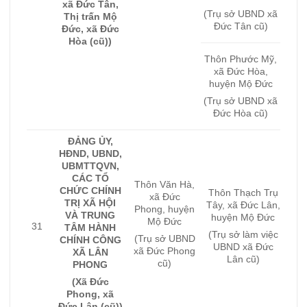
xã Đức Tân,
(Trụ sở UBND xã
Thị trấn Mộ
Đức Tân cũ)
Đức, xã Đức
Hòa (cũ))
Thôn Phước Mỹ,
xã Đức Hòa,
huyện Mộ Đức
(Trụ sở UBND xã
Đức Hòa cũ)
ĐẢNG ỦY,
HĐND, UBND,
UBMTTQVN,
CÁC TỔ
Thôn Văn Hà,
CHỨC CHÍNH
Thôn Thạch Trụ
xã Đức
TRỊ XÃ HỘI
Tây, xã Đức Lân,
Phong, huyện
VÀ TRUNG
huyện Mộ Đức
Mộ Đức
31
TÂM HÀNH
(Trụ sở làm việc
(Trụ sở UBND
CHÍNH CÔNG
UBND xã Đức
xã Đức Phong
XÃ LÂN
Lân cũ)
cũ)
PHONG
(Xã Đức
Phong, xã
Đức Lân (cũ))