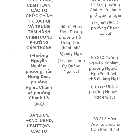
Lê Lợi, phường
UBMTTQVN,
Chánh Lộ, thành
CÁC TỔ
phố Quảng Ngãi
CHỨC CHÍNH
TRỊ XÃ HỘI
(Trụ sở UBND
VÀ TRUNG
Số 57 Phan
phường Chánh
TÂM HÀNH
Đình Phùng,
Lộ cũ)
CHÍNH CÔNG
phường Trần
PHƯỜNG
Hưng Đạo,
CẨM THÀNH
thành phố
1
Quảng Ngãi
(Phường
Số 310 đường
Nguyễn
(Trụ sở Thành
Nguyễn Nghiêm,
Nghiêm,
ủy Quảng
phường Nguyễn
phường Trần
Ngãi cũ)
Nghiêm thành
Hưng Đạo,
phố Quảng Ngãi
phường
(Trụ sở UBND
Nghĩa Chánh
phường Nguyễn
và phường
Nghiêm cũ)
Chánh Lộ
(cũ))
ĐẢNG ỦY,
Số 212 Hùng
HĐND, UBND,
Vương, phường
UBMTTQVN,
Trần Phú, thành
CÁC TỔ