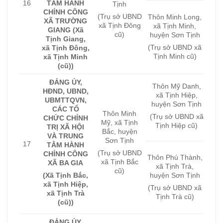
TÂM HÀNH
16
Tịnh
CHÍNH CÔNG
(Trụ sở UBND
Thôn Minh Long,
XÃ TRƯỜNG
xã Tịnh Đông
xã Tịnh Minh,
GIANG (Xã
cũ)
huyện Sơn Tịnh
Tịnh Giang,
(Trụ sở UBND xã
xã Tịnh Đông,
Tịnh Minh cũ)
xã Tịnh Minh
(cũ))
ĐẢNG ỦY,
Thôn Mỹ Danh,
HĐND, UBND,
xã Tịnh Hiệp,
UBMTTQVN,
huyện Sơn Tịnh
CÁC TỔ
Thôn Minh
(Trụ sở UBND xã
CHỨC CHÍNH
Mỹ, xã Tịnh
Tịnh Hiệp cũ)
TRỊ XÃ HỘI
Bắc, huyện
VÀ TRUNG
Sơn Tịnh
17
TÂM HÀNH
(Trụ sở UBND
CHÍNH CÔNG
Thôn Phú Thành,
xã Tịnh Bắc
XÃ BA GIA
xã Tịnh Trà,
cũ)
(Xã Tịnh Bắc,
huyện Sơn Tịnh
xã Tịnh Hiệp,
(Trụ sở UBND xã
xã Tịnh Trà
Tịnh Trà cũ)
(cũ))
ĐẢNG ỦY,