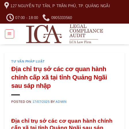
Skip
127 NGUYỄN TỰ TÂN, P TRẦN PHÚ, TP. QUẢNG NGÃI
to
content
07:00 - 18:00
0905333560
TƯ VẤN PHÁP LUẬT
Địa chỉ trụ sở các cơ quan hành
chính cấp xã tại tỉnh Quảng Ngãi
sau sáp nhập
POSTED ON
17/07/2025
BY
ADMIN
Địa chỉ trụ sở các cơ quan hành chính
cấp xã tại tỉnh Quảng Ngãi sau sáp