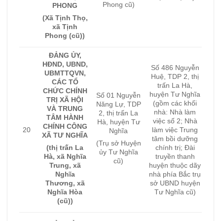
Phong cũ)
PHONG
(Xã Tịnh Thọ,
xã Tịnh
Phong (cũ))
ĐẢNG ỦY,
HĐND, UBND,
Số 486 Nguyễn
UBMTTQVN,
Huệ, TDP 2, thị
CÁC TỔ
trấn La Hà,
CHỨC CHÍNH
huyện Tư Nghĩa
Số 01 Nguyễn
TRỊ XÃ HỘI
(gồm các khối
Năng Lự, TDP
VÀ TRUNG
nhà: Nhà làm
2, thị trấn La
TÂM HÀNH
việc số 2; Nhà
Hà, huyện Tư
CHÍNH CÔNG
20
làm việc Trung
Nghĩa
XÃ TƯ NGHĨA
tâm bồi dưỡng
(Trụ sở Huyện
(thị trấn La
chính trị; Đài
ủy Tư Nghĩa
Hà, xã Nghĩa
truyền thanh
cũ)
Trung, xã
huyện thuộc dãy
Nghĩa
nhà phía Bắc trụ
Thương, xã
sở UBND huyện
Nghĩa Hòa
Tư Nghĩa cũ)
(cũ))