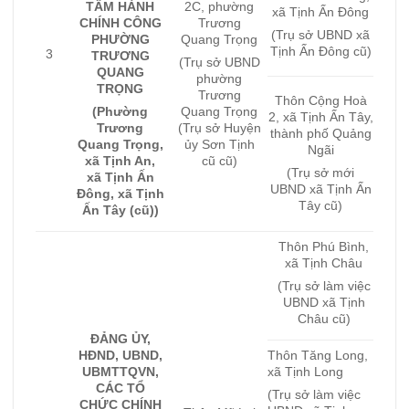
TÂM HÀNH
2C, phường
xã Tịnh Ấn Đông
CHÍNH CÔNG
Trương
(Trụ sở UBND xã
PHƯỜNG
Quang Trọng
Tịnh Ấn Đông cũ)
3
TRƯƠNG
(Trụ sở UBND
QUANG
phường
TRỌNG
Trương
Thôn Cộng Hoà
(Phường
Quang Trọng
2, xã Tịnh Ấn Tây,
Trương
(Trụ sở Huyện
thành phố Quảng
Quang Trọng,
ủy Sơn Tịnh
Ngãi
xã Tịnh An,
cũ cũ)
(Trụ sở mới
xã Tịnh Ấn
UBND xã Tịnh Ấn
Đông, xã Tịnh
Tây cũ)
Ấn Tây (cũ))
Thôn Phú Bình,
xã Tịnh Châu
(Trụ sở làm việc
UBND xã Tịnh
Châu cũ)
ĐẢNG ỦY,
HĐND, UBND,
Thôn Tăng Long,
UBMTTQVN,
xã Tịnh Long
CÁC TỔ
(Trụ sở làm việc
CHỨC CHÍNH