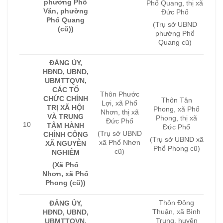
phường Phổ
Phổ Quang, thị xã
Văn, phường
Đức Phổ
Phổ Quang
(Trụ sở UBND
(cũ))
phường Phổ
Quang cũ)
ĐẢNG ỦY,
HĐND, UBND,
UBMTTQVN,
CÁC TỔ
Thôn Phước
CHỨC CHÍNH
Thôn Tân
Lợi, xã Phổ
TRỊ XÃ HỘI
Phong, xã Phổ
Nhơn, thị xã
VÀ TRUNG
Phong, thị xã
Đức Phổ
10
TÂM HÀNH
Đức Phổ
(Trụ sở UBND
CHÍNH CÔNG
(Trụ sở UBND xã
xã Phổ Nhơn
XÃ NGUYỄN
Phổ Phong cũ)
cũ)
NGHIÊM
(Xã Phổ
Nhơn, xã Phổ
Phong (cũ))
Thôn Đông
ĐẢNG ỦY,
Thuận, xã Bình
HĐND, UBND,
Trung, huyện
UBMTTQVN,