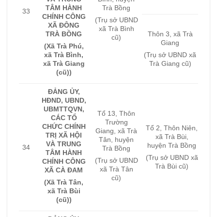
TÂM HÀNH
Trà Bồng
33
CHÍNH CÔNG
(Trụ sở UBND
XÃ ĐÔNG
xã Trà Bình
TRÀ BỒNG
Thôn 3, xã Trà
cũ)
Giang
(Xã Trà Phú,
xã Trà Bình,
(Trụ sở UBND xã
xã Trà Giang
Trà Giang cũ)
(cũ))
ĐẢNG ỦY,
HĐND, UBND,
UBMTTQVN,
Tổ 13, Thôn
CÁC TỔ
Trường
CHỨC CHÍNH
Tổ 2, Thôn Niên,
Giang, xã Trà
TRỊ XÃ HỘI
xã Trà Bùi,
Tân, huyện
VÀ TRUNG
huyện Trà Bồng
34
Trà Bồng
TÂM HÀNH
(Trụ sở UBND xã
(Trụ sở UBND
CHÍNH CÔNG
Trà Bùi cũ)
xã Trà Tân
XÃ CÀ ĐAM
cũ)
(Xã Trà Tân,
xã Trà Bùi
(cũ))