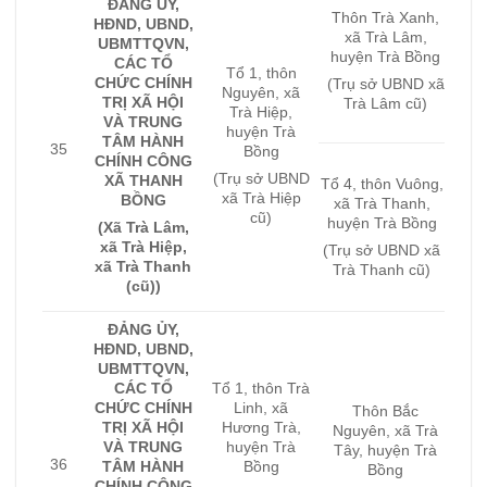
ĐẢNG ỦY,
Thôn Trà Xanh,
HĐND, UBND,
xã Trà Lâm,
UBMTTQVN,
huyện Trà Bồng
CÁC TỔ
Tổ 1, thôn
CHỨC CHÍNH
(Trụ sở UBND xã
Nguyên, xã
TRỊ XÃ HỘI
Trà Lâm cũ)
Trà Hiệp,
VÀ TRUNG
huyện Trà
TÂM HÀNH
35
Bồng
CHÍNH CÔNG
(Trụ sở UBND
XÃ THANH
Tổ 4, thôn Vuông,
xã Trà Hiệp
BỒNG
xã Trà Thanh,
cũ)
huyện Trà Bồng
(Xã Trà Lâm,
xã Trà Hiệp,
(Trụ sở UBND xã
xã Trà Thanh
Trà Thanh cũ)
(cũ))
ĐẢNG ỦY,
HĐND, UBND,
UBMTTQVN,
CÁC TỔ
Tổ 1, thôn Trà
CHỨC CHÍNH
Linh, xã
Thôn Bắc
TRỊ XÃ HỘI
Hương Trà,
Nguyên, xã Trà
VÀ TRUNG
huyện Trà
Tây, huyện Trà
36
TÂM HÀNH
Bồng
Bồng
CHÍNH CÔNG