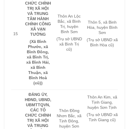
CHỨC CHÍNH
TRỊ XÃ HỘI
VÀ TRUNG
Thôn An Lộc
TÂM HÀNH
Bắc, xã Bình
Thôn 5, xã Binh
CHÍNH CÔNG
Trị, huyện
Hòa, huyện Bình
XÃ VẠN
Bình Sơn
Sơn
15
TƯỜNG
(Trụ sở UBND
(Trụ sở UBND xã
(Xã Bình
xã Bình Trị
Bình Hòa cũ)
Phước, xã
cũ)
Bình Đông,
xã Bình Trị,
xã Bình Hải,
xã Bình
Thuận, xã
Bình Hoà
(cũ))
ĐẢNG ỦY,
Thôn An Kim, xã
HĐND, UBND,
Tịnh Giang,
UBMTTQVN,
huyện Sơn Tịnh
CÁC TỔ
Thôn Đồng
(Trụ sở UBND xã
CHỨC CHÍNH
Nhơn Bắc, xã
Tịnh Giang cũ)
TRỊ XÃ HỘI
Tịnh Đông,
VÀ TRUNG
huyện Sơn