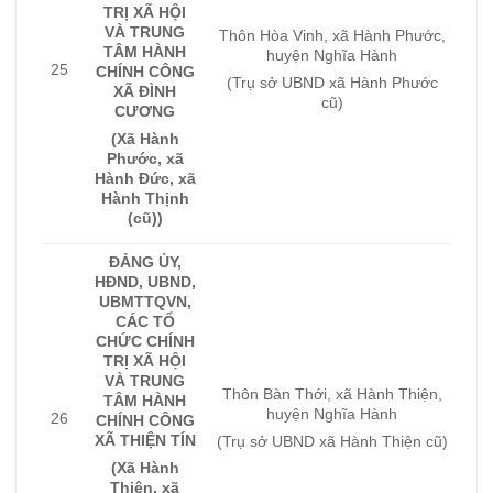
TRỊ XÃ HỘI
VÀ TRUNG
Thôn Hòa Vinh, xã Hành Phước,
TÂM HÀNH
huyện Nghĩa Hành
25
CHÍNH CÔNG
(Trụ sở UBND xã Hành Phước
XÃ ĐÌNH
cũ)
CƯƠNG
(Xã Hành
Phước, xã
Hành Đức, xã
Hành Thịnh
(cũ))
ĐẢNG ỦY,
HĐND, UBND,
UBMTTQVN,
CÁC TỔ
CHỨC CHÍNH
TRỊ XÃ HỘI
VÀ TRUNG
Thôn Bàn Thới, xã Hành Thiện,
TÂM HÀNH
huyện Nghĩa Hành
26
CHÍNH CÔNG
XÃ THIỆN TÍN
(Trụ sở UBND xã Hành Thiện cũ)
(Xã Hành
Thiện, xã