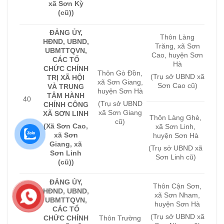
xã Sơn Kỳ
(cũ))
ĐẢNG ỦY,
Thôn Làng
HĐND, UBND,
Trăng, xã Sơn
UBMTTQVN,
Cao, huyện Sơn
CÁC TỔ
Hà
CHỨC CHÍNH
Thôn Gò Đồn,
(Trụ sở UBND xã
TRỊ XÃ HỘI
xã Sơn Giang,
Sơn Cao cũ)
VÀ TRUNG
huyện Sơn Hà
TÂM HÀNH
40
(Trụ sở UBND
CHÍNH CÔNG
xã Sơn Giang
XÃ SƠN LINH
Thôn Làng Ghè,
cũ)
(Xã Sơn Cao,
xã Sơn Linh,
xã Sơn
huyện Sơn Hà
Giang, xã
(Trụ sở UBND xã
Sơn Linh
Sơn Linh cũ)
(cũ))
ĐẢNG ỦY,
Thôn Cận Sơn,
HĐND, UBND,
xã Sơn Nham,
UBMTTQVN,
huyện Sơn Hà
CÁC TỔ
(Trụ sở UBND xã
CHỨC CHÍNH
Thôn Trường