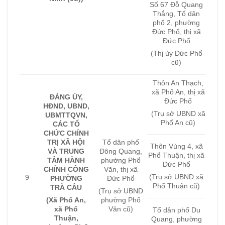
Số 67 Đỗ Quang
Thắng, Tổ dân
phố 2, phường
Đức Phổ, thị xã
Đức Phổ
(Thị ủy Đức Phổ
cũ)
Thôn An Thạch,
xã Phổ An, thị xã
ĐẢNG ỦY,
Đức Phổ
HĐND, UBND,
(Trụ sở UBND xã
UBMTTQVN,
Phổ An cũ)
CÁC TỔ
CHỨC CHÍNH
TRỊ XÃ HỘI
Tổ dân phố
Thôn Vùng 4, xã
VÀ TRUNG
Đông Quang,
Phổ Thuận, thị xã
TÂM HÀNH
phường Phổ
Đức Phổ
CHÍNH CÔNG
Văn, thị xã
(Trụ sở UBND xã
9
PHƯỜNG
Đức Phổ
Phổ Thuận cũ)
TRÀ CÂU
(Trụ sở UBND
(Xã Phổ An,
phường Phổ
xã Phổ
Văn cũ)
Tổ dân phố Du
Thuận,
Quang, phường