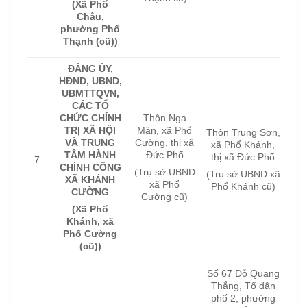
(Xã Phổ
Châu,
phường Phổ
Thạnh (cũ))
ĐẢNG ỦY,
HĐND, UBND,
UBMTTQVN,
CÁC TỔ
CHỨC CHÍNH
Thôn Nga
TRỊ XÃ HỘI
Mân, xã Phổ
Thôn Trung Sơn,
VÀ TRUNG
Cường, thị xã
xã Phổ Khánh,
TÂM HÀNH
Đức Phổ
thị xã Đức Phổ
7
CHÍNH CÔNG
(Trụ sở UBND
(Trụ sở UBND xã
XÃ KHÁNH
xã Phổ
Phổ Khánh cũ)
CƯỜNG
Cường cũ)
(Xã Phổ
Khánh, xã
Phổ Cường
(cũ))
Số 67 Đỗ Quang
Thắng, Tổ dân
phố 2, phường