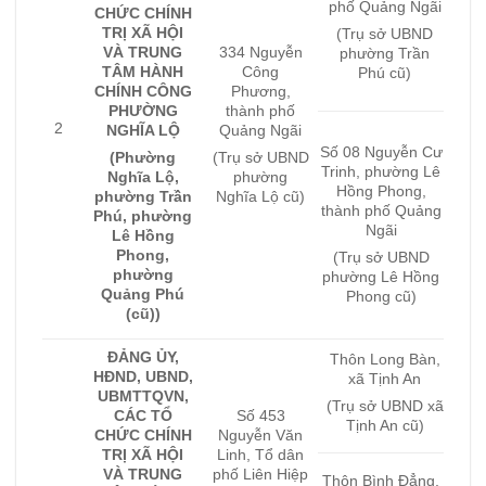
phố Quảng Ngãi
CHỨC CHÍNH
TRỊ XÃ HỘI
(Trụ sở UBND
VÀ TRUNG
334 Nguyễn
phường Trần
TÂM HÀNH
Công
Phú cũ)
CHÍNH CÔNG
Phương,
PHƯỜNG
thành phố
2
NGHĨA LỘ
Quảng Ngãi
Số 08 Nguyễn Cư
(Phường
(Trụ sở UBND
Trinh, phường Lê
Nghĩa Lộ,
phường
Hồng Phong,
phường Trần
Nghĩa Lộ cũ)
thành phố Quảng
Phú, phường
Ngãi
Lê Hồng
Phong,
(Trụ sở UBND
phường
phường Lê Hồng
Quảng Phú
Phong cũ)
(cũ))
ĐẢNG ỦY,
Thôn Long Bàn,
HĐND, UBND,
xã Tịnh An
UBMTTQVN,
(Trụ sở UBND xã
CÁC TỔ
Số 453
Tịnh An cũ)
CHỨC CHÍNH
Nguyễn Văn
TRỊ XÃ HỘI
Linh, Tổ dân
VÀ TRUNG
phố Liên Hiệp
Thôn Bình Đẳng,