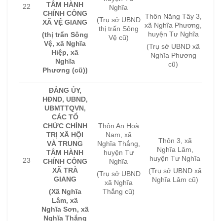
TÂM HÀNH
22
Nghĩa
CHÍNH CÔNG
Thôn Năng Tây 3,
(Trụ sở UBND
XÃ VỆ GIANG
xã Nghĩa Phương,
thị trấn Sông
huyện Tư Nghĩa
(thị trấn Sông
Vệ cũ)
Vệ, xã Nghĩa
(Trụ sở UBND xã
Hiệp, xã
Nghĩa Phương
Nghĩa
cũ)
Phương (cũ))
ĐẢNG ỦY,
HĐND, UBND,
UBMTTQVN,
CÁC TỔ
CHỨC CHÍNH
Thôn An Hoà
TRỊ XÃ HỘI
Nam, xã
Thôn 3, xã
VÀ TRUNG
Nghĩa Thắng,
Nghĩa Lâm,
TÂM HÀNH
huyện Tư
huyện Tư Nghĩa
23
CHÍNH CÔNG
Nghĩa
XÃ TRÀ
(Trụ sở UBND xã
(Trụ sở UBND
GIANG
Nghĩa Lâm cũ)
xã Nghĩa
(Xã Nghĩa
Thắng cũ)
Lâm, xã
Nghĩa Sơn, xã
Nghĩa Thắng