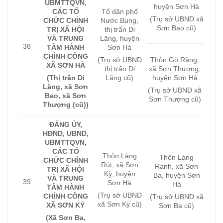
UBMTTQVN,
huyện Sơn Hà
CÁC TỔ
Tổ dân phố
(Trụ sở UBND xã
CHỨC CHÍNH
Nước Bung,
Sơn Bao cũ)
TRỊ XÃ HỘI
thị trấn Di
VÀ TRUNG
Lăng, huyện
38
TÂM HÀNH
Sơn Hà
CHÍNH CÔNG
(Trụ sở UBND
Thôn Gò Răng,
XÃ SƠN HÀ
thị trấn Di
xã Sơn Thượng,
(Thị trấn Di
Lăng cũ)
huyện Sơn Hà
Lăng, xã Sơn
(Trụ sở UBND xã
Bao, xã Sơn
Sơn Thượng cũ)
Thượng (cũ))
ĐẢNG ỦY,
HĐND, UBND,
UBMTTQVN,
CÁC TỔ
Thôn Làng
Thôn Làng
CHỨC CHÍNH
Rút, xã Sơn
Ranh, xã Sơn
TRỊ XÃ HỘI
Kỳ, huyện
Ba, huyện Sơn
VÀ TRUNG
39
Sơn Hà
Hà
TÂM HÀNH
(Trụ sở UBND
CHÍNH CÔNG
(Trụ sở UBND xã
xã Sơn Kỳ cũ)
XÃ SƠN KỲ
Sơn Ba cũ)
(Xã Sơn Ba,