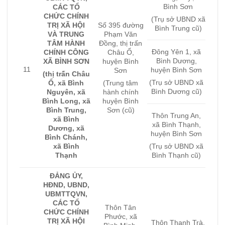
Bình Sơn
CÁC TỔ
CHỨC CHÍNH
(Trụ sở UBND xã
TRỊ XÃ HỘI
Số 395 đường
Bình Trung cũ)
VÀ TRUNG
Phạm Văn
TÂM HÀNH
Đồng, thị trấn
Đông Yên 1, xã
CHÍNH CÔNG
Châu Ổ,
Bình Dương,
XÃ BÌNH SƠN
huyện Bình
11
huyện Bình Sơn
Sơn
(thị trấn Châu
(Trụ sở UBND xã
Ổ, xã Bình
(Trung tâm
Bình Dương cũ)
Nguyên, xã
hành chính
Bình Long, xã
huyện Bình
Bình Trung,
Sơn (cũ)
Thôn Trung An,
xã Bình
xã Bình Thạnh,
Dương, xã
huyện Bình Sơn
Bình Chánh,
xã Bình
(Trụ sở UBND xã
Thạnh
Bình Thạnh cũ)
ĐẢNG ỦY,
HĐND, UBND,
UBMTTQVN,
CÁC TỔ
Thôn Tân
CHỨC CHÍNH
Phước, xã
TRỊ XÃ HỘI
Thôn Thanh Trà,