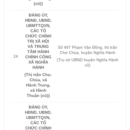
(cũ))
ĐẢNG ỦY,
HĐND, UBND,
UBMTTQVN,
CÁC TỔ
CHỨC CHÍNH
TRỊ XÃ HỘI
VÀ TRUNG
Số 497 Phạm Văn Đồng, thị trấn
TÂM HÀNH
Chợ Chùa, huyện Nghĩa Hành
24
CHÍNH CÔNG
(Trụ sở UBND huyện Nghĩa Hành
XÃ NGHĨA
cũ)
HÀNH
(Thị trấn Chọ-
Chùa, xã
Hành Trung,
xã Hành
Thuận (cũ))
ĐẢNG ỦY,
HĐND, UBND,
UBMTTQVN,
CÁC TỔ
CHỨC CHÍNH