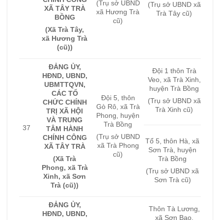
(Trụ sở UBND
(Trụ sở UBND xã
XÃ TÂY TRÀ
xã Hương Trà
Trà Tây cũ)
BỒNG
cũ)
(Xã Trà Tây,
xã Hương Trà
(cũ))
ĐẢNG ỦY,
Đội 1 thôn Trà
HĐND, UBND,
Veo, xã Trà Xinh,
UBMTTQVN,
huyện Trà Bồng
CÁC TỔ
Đội 5, thôn
(Trụ sở UBND xã
CHỨC CHÍNH
Gò Rô, xã Trà
Trà Xinh cũ)
TRỊ XÃ HỘI
Phong, huyện
VÀ TRUNG
Trà Bồng
37
TÂM HÀNH
(Trụ sở UBND
CHÍNH CÔNG
Tổ 5, thôn Hà, xã
xã Trà Phong
XÃ TÂY TRÀ
Sơn Trà, huyện
cũ)
(Xã Trà
Trà Bồng
Phong, xã Trà
(Trụ sở UBND xã
Xinh, xã Sơn
Sơn Trà cũ)
Trà (cũ))
ĐẢNG ỦY,
Thôn Tà Lương,
HĐND, UBND,
xã Sơn Bao,