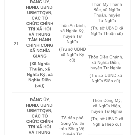
ĐẢNG ỦY,
Thôn Mỹ Thạnh
HĐND, UBND,
Bắc, xã Nghĩa
UBMTTQVN,
Thuận, huyện
CÁC TỔ
Tư Nghĩa
CHỨC CHÍNH
Thôn An Bình,
(Trụ sở UBND xã
TRỊ XÃ HỘI
xã Nghĩa Kỳ,
Nghĩa Thuận cũ)
VÀ TRUNG
huyện Tư
TÂM HÀNH
Nghĩa
21
CHÍNH CÔNG
(Trụ sở UBND
XÃ NGHĨA
xã Nghĩa Kỳ
GIANG
Thôn Điền Chánh,
cũ)
xã Nghĩa Điền,
(Xã Nghĩa
huyện Tư Nghĩa
Thuận, xã
Nghĩa Kỳ, xã
(Trụ sở UBND xã
Nghĩa Điền
Nghĩa Điền cũ)
(cũ))
ĐẢNG ỦY,
Thôn Đông Mỹ,
HĐND, UBND,
xã Nghĩa Hiệp,
UBMTTQVN,
huyện Tư Nghĩa
CÁC TỔ
Tổ dân phố
(Trụ sở UBND xã
CHỨC CHÍNH
Sông Vệ, thị
Nghĩa Hiệp cũ)
TRỊ XÃ HỘI
trấn Sông Vệ,
VÀ TRUNG
huyện Tư