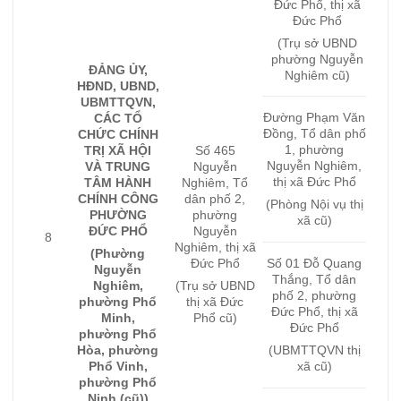
Đức Phổ, thị xã
Đức Phổ
(Trụ sở UBND
phường Nguyễn
ĐẢNG ỦY,
Nghiêm cũ)
HĐND, UBND,
UBMTTQVN,
Đường Phạm Văn
CÁC TỔ
Đồng, Tổ dân phố
CHỨC CHÍNH
1, phường
TRỊ XÃ HỘI
Số 465
Nguyễn Nghiêm,
VÀ TRUNG
Nguyễn
thị xã Đức Phổ
TÂM HÀNH
Nghiêm, Tổ
CHÍNH CÔNG
dân phố 2,
(Phòng Nội vụ thị
PHƯỜNG
phường
xã cũ)
ĐỨC PHỔ
Nguyễn
8
Nghiêm, thị xã
(Phường
Đức Phổ
Số 01 Đỗ Quang
Nguyễn
Thắng, Tổ dân
Nghiêm,
(Trụ sở UBND
phố 2, phường
phường Phổ
thị xã Đức
Đức Phổ, thị xã
Minh,
Phổ cũ)
Đức Phổ
phường Phổ
Hòa, phường
(UBMTTQVN thị
Phổ Vinh,
xã cũ)
phường Phổ
Ninh (cũ))