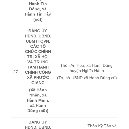
Hành Tín
Đông, xã
Hành Tín Tây
(cũ))
ĐẢNG ỦY,
HĐND, UBND,
UBMTTQVN,
CÁC TỔ
CHỨC CHÍNH
TRỊ XÃ HỘI
VÀ TRUNG
Thôn An Hòa, xã Hành Dũng,
TÂM HÀNH
huyện Nghĩa Hành
27
CHÍNH CÔNG
XÃ PHƯỚC
(Trụ sở UBND xã Hành Dũng cũ)
GIANG
(Xã Hành
Nhân, xã
Hành Minh,
xã Hành
Dũng (cũ))
ĐẢNG ỦY,
Thôn Kỳ Tân và
HĐND, UBND,