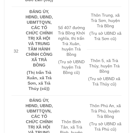
ĐẢNG ỦY,
Thôn Trung, xã
HĐND, UBND,
Trà Sơn, huyện
UBMTTQVN,
Trà Bồng
CÁC TỔ
Số 407 đường
CHỨC CHÍNH
Trà Bồng Khởi
(Trụ sở UBND xã
TRỊ XÃ HỘI
nghĩa, thị trấn
Trà Sơn cũ)
VÀ TRUNG
Trà Xuân,
TÂM HÀNH
huyện Trà
32
CHÍNH CÔNG
Bồng
XÃ TRÀ
Thôn 5, xã Trà
(Trụ sở UBND
BỒNG
Thủy, huyện Trà
huyện Trà
Bồng
(Thị trấn Trà
Bồng cũ)
Xuân, xã Trà
(Trụ sở UBND xã
Sơn, xã Trà
Trà Thủy cũ)
Thủy (cũ))
ĐẢNG ỦY,
HĐND, UBND,
Thôn Phú An, xã
UBMTTQVN,
Trà Phú, huyện
CÁC TỔ
Trà Bồng
CHỨC CHÍNH
Thôn Bình
(Trụ sở UBND xã
TRỊ XÃ HỘI
Tân, xã Trà
Trà Phú cũ)
VÀ TRUNG
Bình, huyện