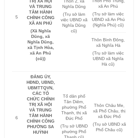
Thôn Phổ Trung,
TRỊ XÃ HỘI
Thôn 2, xã
xã An Phú
VÀ TRUNG
Nghĩa Dũng
TÂM HÀNH
(Trụ sở làm việc
(Trụ sở làm
5
CHÍNH CÔNG
UBND xã An Phú
việc UBND xã
XÃ AN PHÚ
(Nghĩa Phú) cũ)
Nghĩa Dũng
(Xã Nghĩa
cũ)
Dũng, xã
Thôn Bình Đông,
Nghĩa Dũng,
xã Nghĩa Hà
xã Tịnh Hòa,
xã An Phú
(Trụ sở làm việc
(cũ))
UBND xã Nghĩa
Hà cũ)
ĐẢNG ỦY,
HĐND, UBND,
UBMTTQVN,
CÁC TỔ
Tổ dân phố
CHỨC CHÍNH
Tân Diêm,
TRỊ XÃ HỘI
Thôn Châu Me,
phường Phổ
VÀ TRUNG
xã Phổ Châu, thị
Thạnh, thị xã
TÂM HÀNH
xã Đức Phổ
6
Đức Phổ
CHÍNH CÔNG
(Trụ sở UBND xã
(Trụ sở UBND
PHƯỜNG SA
Phổ Châu cũ)
phường Phổ
HUỲNH
Thạnh cũ)