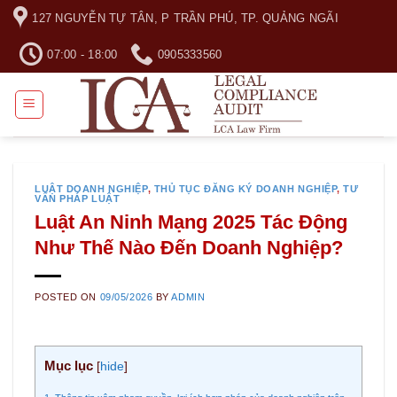
Skip
127 NGUYỄN TỰ TÂN, P TRẦN PHÚ, TP. QUẢNG NGÃI
to
content
07:00 - 18:00
0905333560
LUẬT DOANH NGHIỆP
,
THỦ TỤC ĐĂNG KÝ DOANH NGHIỆP
,
TƯ
VẤN PHÁP LUẬT
Luật An Ninh Mạng 2025 Tác Động
Như Thế Nào Đến Doanh Nghiệp?
POSTED ON
09/05/2026
BY
ADMIN
Mục lục
[
hide
]