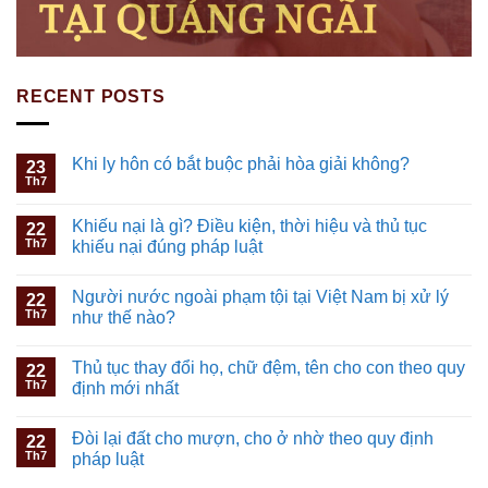
RECENT POSTS
Khi ly hôn có bắt buộc phải hòa giải không?
23
Th7
Khiếu nại là gì? Điều kiện, thời hiệu và thủ tục
22
Th7
khiếu nại đúng pháp luật
Người nước ngoài phạm tội tại Việt Nam bị xử lý
22
Th7
như thế nào?
Thủ tục thay đổi họ, chữ đệm, tên cho con theo quy
22
Th7
định mới nhất
Đòi lại đất cho mượn, cho ở nhờ theo quy định
22
Th7
pháp luật