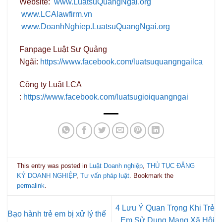
Website:
www.LuatsuQuangNgai.org
www.LCAlawfirm.vn
www.DoanhNghiep.LuatsuQuangNgai.org
Fanpage Luật Sư Quảng
Ngãi:
https://www.facebook.com/luatsuquangngailca
Công ty Luật LCA
:
https://www.facebook.com/luatsugioiquangngai
This entry was posted in
Luật Doanh nghiệp
,
THỦ TỤC ĐĂNG
KÝ DOANH NGHIỆP
,
Tư vấn pháp luật
. Bookmark the
permalink
.
4 Lưu Ý Quan Trọng Khi Trẻ
Bạo hành trẻ em bị xử lý thế
Em Sử Dụng Mạng Xã Hội