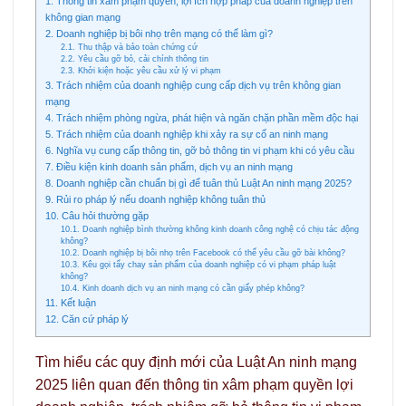
1. Thông tin xâm phạm quyền, lợi ích hợp pháp của doanh nghiệp trên
không gian mạng
2. Doanh nghiệp bị bôi nhọ trên mạng có thể làm gì?
2.1. Thu thập và bảo toàn chứng cứ
2.2. Yêu cầu gỡ bỏ, cải chính thông tin
2.3. Khởi kiện hoặc yêu cầu xử lý vi phạm
3. Trách nhiệm của doanh nghiệp cung cấp dịch vụ trên không gian
mạng
4. Trách nhiệm phòng ngừa, phát hiện và ngăn chặn phần mềm độc hại
5. Trách nhiệm của doanh nghiệp khi xảy ra sự cố an ninh mạng
6. Nghĩa vụ cung cấp thông tin, gỡ bỏ thông tin vi phạm khi có yêu cầu
7. Điều kiện kinh doanh sản phẩm, dịch vụ an ninh mạng
8. Doanh nghiệp cần chuẩn bị gì để tuân thủ Luật An ninh mạng 2025?
9. Rủi ro pháp lý nếu doanh nghiệp không tuân thủ
10. Câu hỏi thường gặp
10.1. Doanh nghiệp bình thường không kinh doanh công nghệ có chịu tác động
không?
10.2. Doanh nghiệp bị bôi nhọ trên Facebook có thể yêu cầu gỡ bài không?
10.3. Kêu gọi tẩy chay sản phẩm của doanh nghiệp có vi phạm pháp luật
không?
10.4. Kinh doanh dịch vụ an ninh mạng có cần giấy phép không?
11. Kết luận
12. Căn cứ pháp lý
Tìm hiểu các quy định mới của Luật An ninh mạng
2025 liên quan đến thông tin xâm phạm quyền lợi