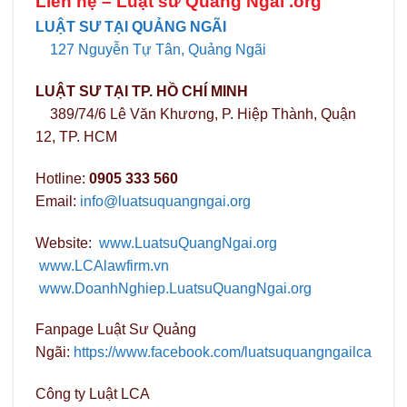
Liên hệ –
Luật sư Quảng Ngãi .org
LUẬT SƯ TẠI QUẢNG NGÃI
127 Nguyễn Tự Tân, Quảng Ngãi
LUẬT SƯ TẠI TP. HỒ CHÍ MINH
389/74/6 Lê Văn Khương, P. Hiệp Thành, Quận
12, TP. HCM
Hotline:
0905 333 560
Email:
info@luatsuquangngai.org
Website:
www.LuatsuQuangNgai.org
www.LCAlawfirm.vn
www.DoanhNghiep.LuatsuQuangNgai.org
Fanpage Luật Sư Quảng
Ngãi:
https://www.facebook.com/luatsuquangngailca
Công ty Luật LCA