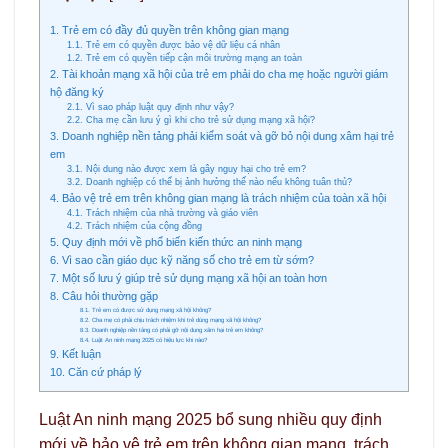
1. Trẻ em có đầy đủ quyền trên không gian mạng
1.1. Trẻ em có quyền được bảo vệ dữ liệu cá nhân
1.2. Trẻ em có quyền tiếp cận môi trường mạng an toàn
2. Tài khoản mạng xã hội của trẻ em phải do cha mẹ hoặc người giám
hộ đăng ký
2.1. Vì sao pháp luật quy định như vậy?
2.2. Cha mẹ cần lưu ý gì khi cho trẻ sử dụng mạng xã hội?
3. Doanh nghiệp nền tảng phải kiểm soát và gỡ bỏ nội dung xâm hại trẻ
em
3.1. Nội dung nào được xem là gây nguy hại cho trẻ em?
3.2. Doanh nghiệp có thể bị ảnh hưởng thế nào nếu không tuân thủ?
4. Bảo vệ trẻ em trên không gian mạng là trách nhiệm của toàn xã hội
4.1. Trách nhiệm của nhà trường và giáo viên
4.2. Trách nhiệm của cộng đồng
5. Quy định mới về phổ biến kiến thức an ninh mạng
6. Vì sao cần giáo dục kỹ năng số cho trẻ em từ sớm?
7. Một số lưu ý giúp trẻ sử dụng mạng xã hội an toàn hơn
8. Câu hỏi thường gặp
8.1. Trẻ em có được sử dụng mạng xã hội không?
8.2. Cha mẹ có phải chịu trách nhiệm khi trẻ dùng mạng xã hội không?
8.3. Doanh nghiệp nền tảng có phải gỡ nội dung xâm hại trẻ em không?
8.4. Luật An ninh mạng 2025 có hiệu lực khi nào?
9. Kết luận
10. Căn cứ pháp lý
Luật An ninh mạng 2025 bổ sung nhiều quy định
mới về bảo vệ trẻ em trên không gian mạng, trách