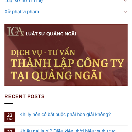
Luật sở hữu trí tuệ
Xử phạt vi phạm
RECENT POSTS
Khi ly hôn có bắt buộc phải hòa giải không?
23
Th7
Khiếu nại là gì? Điều kiện, thời hiệu và thủ tục