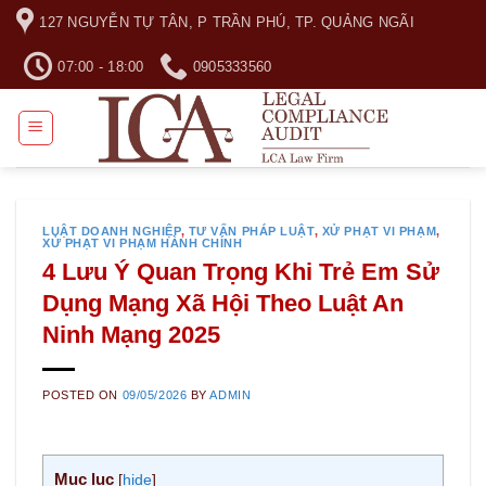
Skip
127 NGUYỄN TỰ TÂN, P TRẦN PHÚ, TP. QUẢNG NGÃI
to
content
07:00 - 18:00
0905333560
LUẬT DOANH NGHIỆP
,
TƯ VẤN PHÁP LUẬT
,
XỬ PHẠT VI PHẠM
,
XỬ PHẠT VI PHẠM HÀNH CHÍNH
4 Lưu Ý Quan Trọng Khi Trẻ Em Sử
Dụng Mạng Xã Hội Theo Luật An
Ninh Mạng 2025
POSTED ON
09/05/2026
BY
ADMIN
Mục lục
[
hide
]