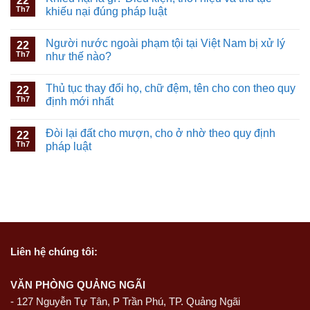
22
Th7
khiếu nại đúng pháp luật
Người nước ngoài phạm tội tại Việt Nam bị xử lý
22
Th7
như thế nào?
Thủ tục thay đổi họ, chữ đệm, tên cho con theo quy
22
Th7
định mới nhất
Đòi lại đất cho mượn, cho ở nhờ theo quy định
22
Th7
pháp luật
Liên hệ
chúng tôi:
VĂN PHÒNG QUẢNG NGÃI
-
127 Nguyễn Tự Tân, P Trần Phú, TP. Quảng Ngãi