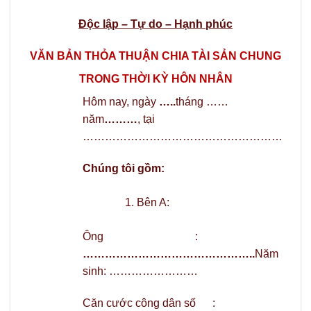
Độc lập – Tự do – Hạnh phúc
VĂN BẢN THỎA THUẬN CHIA TÀI SẢN CHUNG
TRONG THỜI KỲ HÔN NHÂN
Hôm nay, ngày
…..
tháng ……
năm
………
, tại
………………………………………………
Chúng tôi gồm:
Bên A:
Ông :
………………………………………..
Năm
sinh: ……………………
Căn cước công dân số :