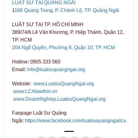
LUẬT SƯ TẠI QUẢNG NGÃI
1
166 Quang Trung, P. Chánh Lộ, TP. Quảng Ngãi
LUẬT SƯ TẠI TP. HỒ CHÍ MINH
389/74/6 Lê Văn Khương, P. Hiệp Thành, Quận 12,
TP. HCM
204 Ngô Quyền, Phường 8, Quận 10, TP. HCM
Hotline: 0905 333 560
Email:
info@luatsuquangngai.org
Website:
www.LuatsuQuangNgai.org
www.LCAlawfirm.vn
www.DoanhNghiep.LuatsuQuangNgai.org
Fanpage Luật Sư Quảng
Ngãi:
https://www.facebook.com/luatsuquangngailca