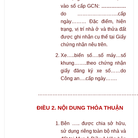
vào sổ cấp GCN:
……………
do …………………….cấp
ngày……… Đặc điểm, hiện
trạng, vị trí nhà ở và thửa đất
được ghi nhận cụ thể tại Giấy
chứng nhận nêu trên.
Xe…..biển số….số máy…số
khung……..theo chứng nhận
giấy đăng ký xe số……do
Công an….cấp ngày…….
……………………………………………………
ĐIỀU 2. NỘI DUNG THỎA THUẬN
Bên ….. được chia sở hữu,
sử dụng riêng toàn bộ nhà và