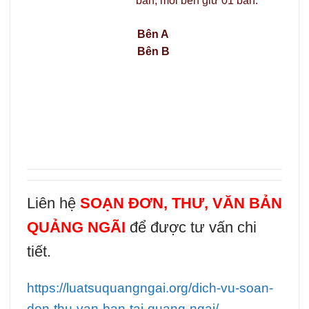
bản, mỗi bên giữ 01 bản.
Bên A
Bên B
Liên hệ
SOẠN ĐƠN, THƯ, VĂN BẢN
QUẢNG NGÃI
để được tư vấn chi
tiết.
https://luatsuquangngai.org/dich-vu-soan-
don-thu-van-ban-tai-quang-ngai/