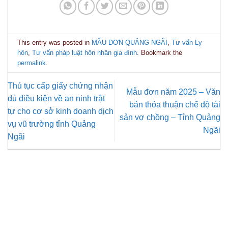
This entry was posted in
MẪU ĐƠN QUẢNG NGÃI
,
Tư vấn Ly
hôn
,
Tư vấn pháp luật hôn nhân gia đình
. Bookmark the
permalink
.
Thủ tục cấp giấy chứng nhận
Mẫu đơn năm 2025 – Văn
đủ điều kiện về an ninh trật
bản thỏa thuận chế độ tài
tự cho cơ sở kinh doanh dịch
sản vợ chồng – Tỉnh Quảng
vụ vũ trường tỉnh Quảng
Ngãi
Ngãi