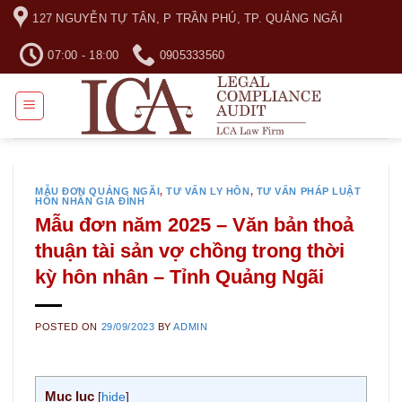
Skip
127 NGUYỄN TỰ TÂN, P TRẦN PHÚ, TP. QUẢNG NGÃI
to
content
07:00 - 18:00
0905333560
MẪU ĐƠN QUẢNG NGÃI
,
TƯ VẤN LY HÔN
,
TƯ VẤN PHÁP LUẬT
HÔN NHÂN GIA ĐÌNH
Mẫu đơn năm 2025 – Văn bản thoả
thuận tài sản vợ chồng trong thời
kỳ hôn nhân – Tỉnh Quảng Ngãi
POSTED ON
29/09/2023
BY
ADMIN
Mục lục
[
hide
]