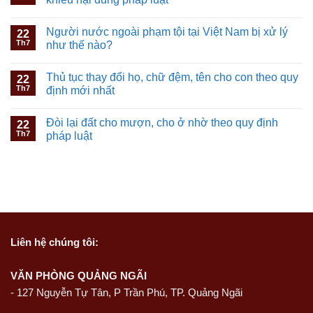
Người nước ngoài phạm tội tại Việt Nam bị xử lý
22
Th7
như thế nào?
Thủ tục thay đổi họ, chữ đệm, tên cho con theo quy
22
Th7
định mới nhất
Đòi lại đất cho mượn, cho ở nhờ theo quy định
22
Th7
pháp luật
Liên hệ
chúng tôi:
VĂN PHÒNG QUẢNG NGÃI
-
127 Nguyễn Tự Tân, P Trần Phú, TP. Quảng Ngãi