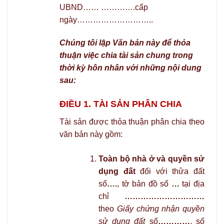
UBND…… ………….cấp
ngày………………………..
Chúng tôi lập Văn bản này để thỏa
thuận việc chia tài sản chung
trong
thời kỳ hôn nhân
với những nội dung
sau:
ĐIỀU 1. TÀI SẢN
PHÂN CHIA
Tài sản được thỏa thuận phân chia theo
văn bản này gồm:
Toàn bộ nhà ở và
quyền sử
dụng đất
đối với thửa đất
số
….
, tờ bản đồ số
…
tại địa
chỉ
…………………………
theo
Giấy chứng nhận quyền
sử dụng đất
số
…………
, số