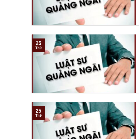
25
Th9
25
Th9