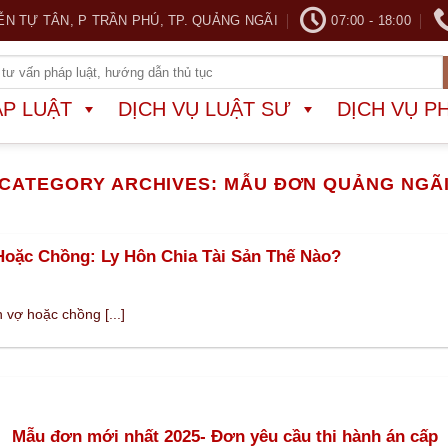
ỄN TỰ TÂN, P TRẦN PHÚ, TP. QUẢNG NGÃI
07:00 - 18:00
ÁP LUẬT
DỊCH VỤ LUẬT SƯ
DỊCH VỤ P
CATEGORY ARCHIVES:
MẪU ĐƠN QUẢNG NGÃ
oặc Chồng: Ly Hôn Chia Tài Sản Thế Nào?
vợ hoặc chồng [...]
Mẫu đơn mới nhất 2025- Đơn yêu cầu thi hành án cấp