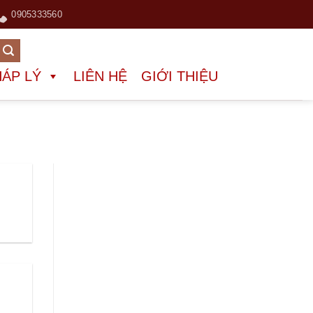
0905333560
HÁP LÝ
LIÊN HỆ
GIỚI THIỆU
I