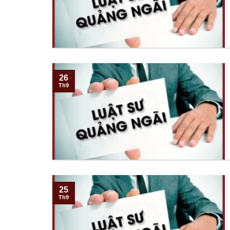
26
Th9
25
Th9