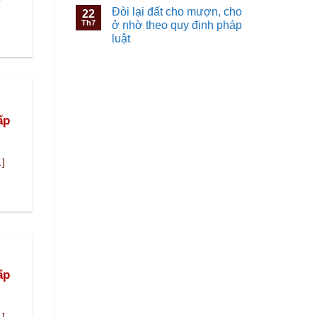
Đòi lại đất cho mượn, cho
22
Th7
ở nhờ theo quy định pháp
luật
ấp
.]
ấp
.]