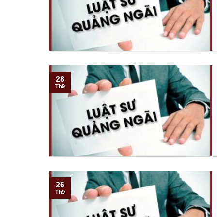
28
Th9
26
Th9