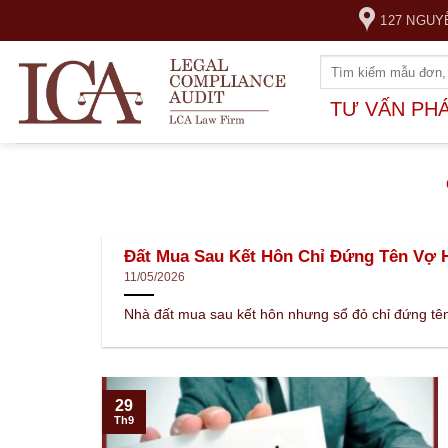
Skip
127 NGUY
to
content
TƯ VẤN PH
Đất Mua Sau Kết Hôn Chỉ Đứng Tên Vợ H
11/05/2026
Nhà đất mua sau kết hôn nhưng sổ đỏ chỉ đứng tên 
29
Th9