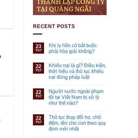
RECENT POSTS
Khi ly hôn có bắt buộc
23
Th7
phải hòa giải không?
m
Khiếu nại là gì? Điều kiện,
22
Th7
thời hiệu và thủ tục khiếu
nại đúng pháp luật
Người nước ngoài phạm
22
Th7
tội tại Việt Nam bị xử lý
như thế nào?
Thủ tục thay đổi họ, chữ
22
h
Th7
đệm, tên cho con theo quy
định mới nhất
p