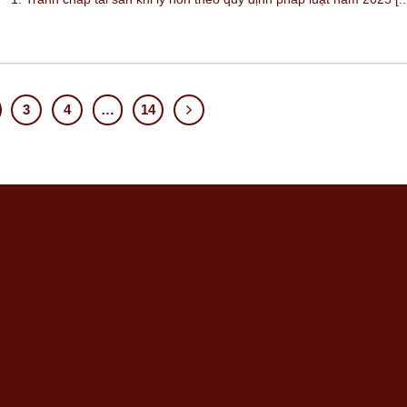
3
4
…
14