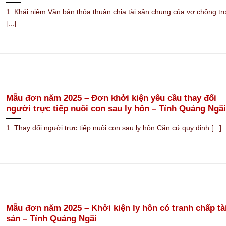
1. Khái niệm Văn bản thỏa thuận chia tài sản chung của vợ chồng tr
[...]
Mẫu đơn năm 2025 – Đơn khởi kiện yêu cầu thay đổi
người trực tiếp nuôi con sau ly hôn – Tỉnh Quảng Ngãi
1. Thay đổi người trực tiếp nuôi con sau ly hôn Căn cứ quy định [...]
Mẫu đơn năm 2025 – Khởi kiện ly hôn có tranh chấp tà
sản – Tỉnh Quảng Ngãi