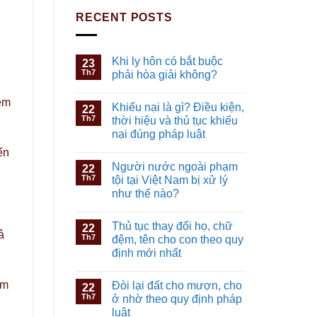
RECENT POSTS
i
Khi ly hôn có bắt buộc
23
Th7
phải hòa giải không?
ệm
Khiếu nại là gì? Điều kiện,
22
Th7
thời hiệu và thủ tục khiếu
nại đúng pháp luật
ến
Người nước ngoài phạm
22
Th7
tội tại Việt Nam bị xử lý
như thế nào?
Thủ tục thay đổi họ, chữ
22
ả
Th7
đệm, tên cho con theo quy
định mới nhất
âm
Đòi lại đất cho mượn, cho
22
Th7
ở nhờ theo quy định pháp
luật