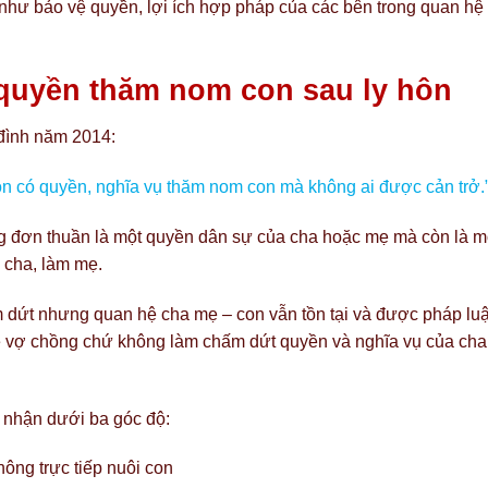
g như bảo vệ quyền, lợi ích hợp pháp của các bên trong quan hệ
 quyền thăm nom con sau ly hôn
đình năm 2014:
con có quyền, nghĩa vụ thăm nom con mà không ai được cản trở.
 đơn thuần là một quyền dân sự của cha hoặc mẹ mà còn là m
m cha, làm mẹ.
 dứt nhưng quan hệ cha mẹ – con vẫn tồn tại và được pháp luậ
hệ vợ chồng chứ không làm chấm dứt quyền và nghĩa vụ của cha
 nhận dưới ba góc độ:
ông trực tiếp nuôi con