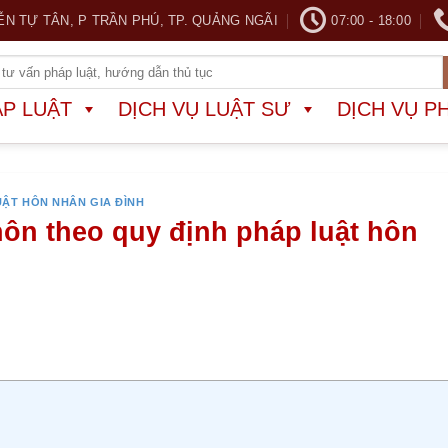
ỄN TỰ TÂN, P TRẦN PHÚ, TP. QUẢNG NGÃI
07:00 - 18:00
ÁP LUẬT
DỊCH VỤ LUẬT SƯ
DỊCH VỤ P
UẬT HÔN NHÂN GIA ĐÌNH
ôn theo quy định pháp luật hôn