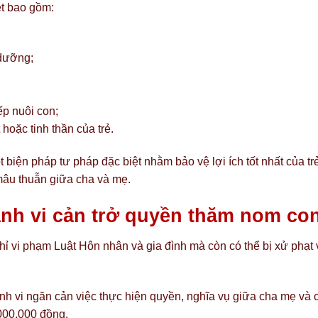
t bao gồm:
 dưỡng;
ếp nuôi con;
 hoặc tinh thần của trẻ.
biện pháp tư pháp đặc biệt nhằm bảo vệ lợi ích tốt nhất của tr
mâu thuẫn giữa cha và mẹ.
ành vi cản trở quyền thăm nom co
ỉ vi phạm Luật Hôn nhân và gia đình mà còn có thể bị xử phạt 
h vi ngăn cản việc thực hiện quyền, nghĩa vụ giữa cha mẹ và 
.000.000 đồng.