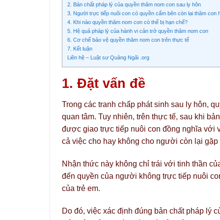
2. Bản chất pháp lý của quyền thăm nom con sau ly hôn
3. Người trực tiếp nuôi con có quyền cấm bên còn lại thăm con
4. Khi nào quyền thăm nom con có thể bị hạn chế?
5. Hệ quả pháp lý của hành vi cản trở quyền thăm nom con
6. Cơ chế bảo vệ quyền thăm nom con trên thực tế
7. Kết luận
Liên hệ – Luật sư Quảng Ngãi .org
1. Đặt vấn đề
Trong các tranh chấp phát sinh sau ly hôn, q
quan tâm. Tuy nhiên, trên thực tế, sau khi bả
được giao trực tiếp nuôi con đồng nghĩa với 
cả việc cho hay không cho người còn lại gặp 
Nhận thức này không chỉ trái với tinh thần 
đến quyền của người không trực tiếp nuôi con
của trẻ em.
Do đó, việc xác định đúng bản chất pháp lý c