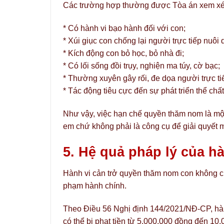
Các trường hợp thường được Tòa án xem xé
* Có hành vi bạo hành đối với con;
* Xúi giục con chống lại người trực tiếp nuôi
* Kích động con bỏ học, bỏ nhà đi;
* Có lối sống đồi trụy, nghiện ma túy, cờ bạc;
* Thường xuyên gây rối, đe dọa người trực ti
* Tác động tiêu cực đến sự phát triển thể chất
Như vậy, việc hạn chế quyền thăm nom là một 
em chứ không phải là công cụ để giải quyết 
5. Hệ quả pháp lý của h
Hành vi cản trở quyền thăm nom con không ch
phạm hành chính.
Theo Điều 56 Nghị định 144/2021/NĐ-CP, hàn
có thể bị phạt tiền từ 5.000.000 đồng đến 10