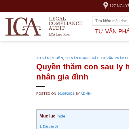
Skip
127 NGUY
to
content
TƯ VẤN PH
TƯ VẤN LY HÔN
,
TƯ VẤN PHÁP LUẬT
,
TƯ VẤN PHÁP L
Quyền thăm con sau ly h
nhân gia đình
POSTED ON
10/06/2026
BY
ADMIN
Mục lục
[
hide
]
1. Đặt vấn đề