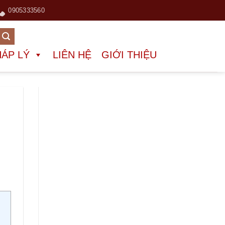
0905333560
HÁP LÝ
LIÊN HỆ
GIỚI THIỆU