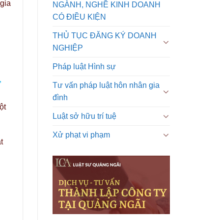
 gia
NGÀNH, NGHỀ KINH DOANH
CÓ ĐIỀU KIỆN
THỦ TỤC ĐĂNG KÝ DOANH
NGHIỆP
Pháp luật Hình sự
”
Tư vấn pháp luật hôn nhân gia
đình
ột
Luật sở hữu trí tuệ
Xử phạt vi phạm
t