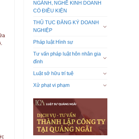
NGÀNH, NGHỀ KINH DOANH
CÓ ĐIỀU KIỆN
THỦ TỤC ĐĂNG KÝ DOANH
NGHIỆP
iữa
Pháp luật Hình sự
.
Tư vấn pháp luật hôn nhân gia
đình
Luật sở hữu trí tuệ
Xử phạt vi phạm
ức