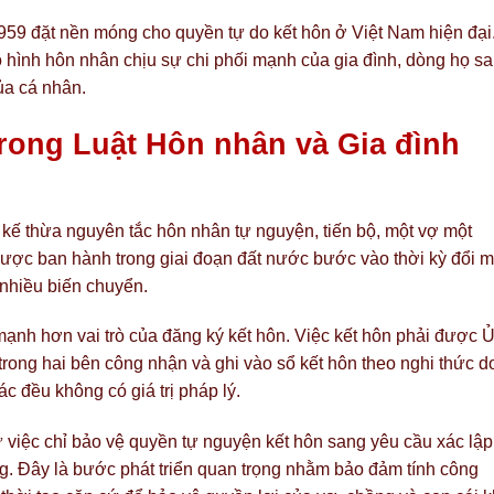
959 đặt nền móng cho quyền tự do kết hôn ở Việt Nam hiện đại
 hình hôn nhân chịu sự chi phối mạnh của gia đình, dòng họ s
ủa cá nhân.
trong Luật Hôn nhân và Gia đình
 kế thừa nguyên tắc hôn nhân tự nguyện, tiến bộ, một vợ một
ược ban hành trong giai đoạn đất nước bước vào thời kỳ đổi m
ó nhiều biến chuyển.
ạnh hơn vai trò của đăng ký kết hôn. Việc kết hôn phải được 
rong hai bên công nhận và ghi vào sổ kết hôn theo nghi thức d
c đều không có giá trị pháp lý.
ừ việc chỉ bảo vệ quyền tự nguyện kết hôn sang yêu cầu xác lập
ng. Đây là bước phát triển quan trọng nhằm bảo đảm tính công