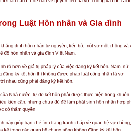
hời tạo căn cứ để bảo vệ quyền lợi của vợ, chồng và con cái k
trong Luật Hôn nhân và Gia đình
 khẳng định hôn nhân tự nguyện, tiến bộ, một vợ một chồng và
ế độ hôn nhân và gia đình Việt Nam.
h rõ hơn về giá trị pháp lý của việc đăng ký kết hôn. Nam, nữ
đăng ký kết hôn thì không được pháp luật công nhận là vợ
với nhau cũng phải đăng ký kết hôn.
của Nhà nước: tự do kết hôn phải được thực hiện trong khuôn
điều kiện cần, nhưng chưa đủ để làm phát sinh hôn nhân hợp p
ước có thẩm quyền.
h này giúp hạn chế tình trạng tranh chấp về quan hệ vợ chồng, 
a kế trong các quan hệ chung sống không đăng ký kết hôn.