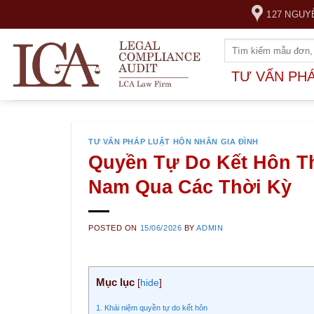
Skip
127 NGUY
to
content
TƯ VẤN PH
TƯ VẤN PHÁP LUẬT HÔN NHÂN GIA ĐÌNH
Quyền Tự Do Kết Hôn Th
Nam Qua Các Thời Kỳ
POSTED ON
15/06/2026
BY
ADMIN
Mục lục
[
hide
]
1. Khái niệm quyền tự do kết hôn