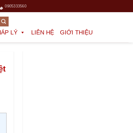
0905333560
HÁP LÝ
LIÊN HỆ
GIỚI THIỆU
ệt