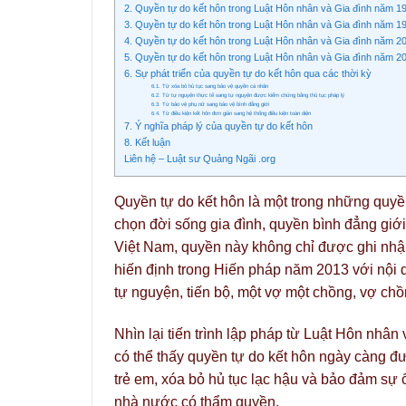
2. Quyền tự do kết hôn trong Luật Hôn nhân và Gia đình năm 1
3. Quyền tự do kết hôn trong Luật Hôn nhân và Gia đình năm 1
4. Quyền tự do kết hôn trong Luật Hôn nhân và Gia đình năm 2
5. Quyền tự do kết hôn trong Luật Hôn nhân và Gia đình năm 2
6. Sự phát triển của quyền tự do kết hôn qua các thời kỳ
6.1. Từ xóa bỏ hủ tục sang bảo vệ quyền cá nhân
6.2. Từ tự nguyện thực tế sang tự nguyện được kiểm chứng bằng thủ tục pháp lý
6.3. Từ bảo vệ phụ nữ sang bảo vệ bình đẳng giới
6.4. Từ điều kiện kết hôn đơn giản sang hệ thống điều kiện toàn diện
7. Ý nghĩa pháp lý của quyền tự do kết hôn
8. Kết luận
Liên hệ – Luật sư Quảng Ngãi .org
Quyền tự do kết hôn là một trong những quyề
chọn đời sống gia đình, quyền bình đẳng gi
Việt Nam, quyền này không chỉ được ghi nhậ
hiến định trong Hiến pháp năm 2013 với nội 
tự nguyện, tiến bộ, một vợ một chồng, vợ chồ
Nhìn lại tiến trình lập pháp từ Luật Hôn nh
có thể thấy quyền tự do kết hôn ngày càng đư
trẻ em, xóa bỏ hủ tục lạc hậu và bảo đảm sự
nhà nước có thẩm quyền.