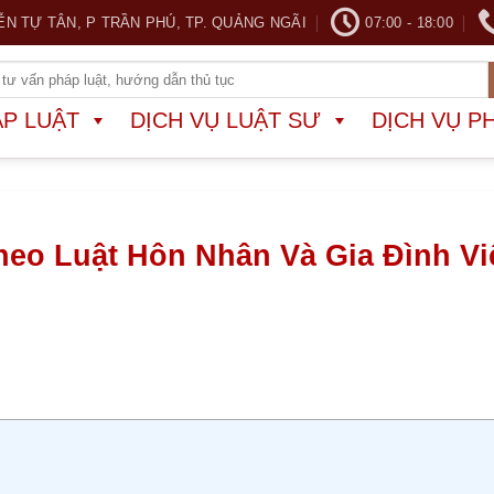
ỄN TỰ TÂN, P TRẦN PHÚ, TP. QUẢNG NGÃI
07:00 - 18:00
ÁP LUẬT
DỊCH VỤ LUẬT SƯ
DỊCH VỤ P
eo Luật Hôn Nhân Và Gia Đình Vi