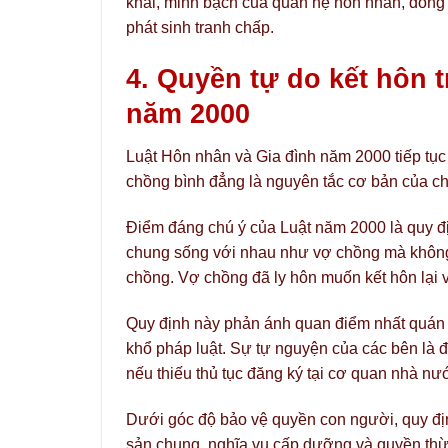
khai, minh bạch của quan hệ hôn nhân, đồng t
phát sinh tranh chấp.
4. Quyền tự do kết hôn 
năm 2000
Luật Hôn nhân và Gia đình năm 2000 tiếp tục
chồng bình đẳng là nguyên tắc cơ bản của ch
Điểm đáng chú ý của Luật năm 2000 là quy địn
chung sống với nhau như vợ chồng mà không 
chồng. Vợ chồng đã ly hôn muốn kết hôn lại 
Quy định này phản ánh quan điểm nhất quán 
khổ pháp luật. Sự tự nguyện của các bên là 
nếu thiếu thủ tục đăng ký tại cơ quan nhà n
Dưới góc độ bảo vệ quyền con người, quy địn
sản chung, nghĩa vụ cấp dưỡng và quyền thừ