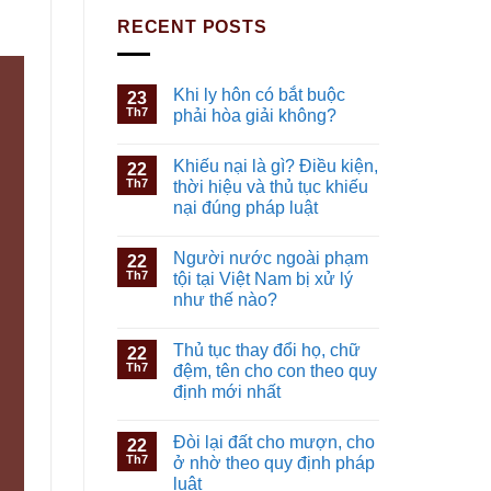
RECENT POSTS
Khi ly hôn có bắt buộc
23
Th7
phải hòa giải không?
Khiếu nại là gì? Điều kiện,
22
Th7
thời hiệu và thủ tục khiếu
nại đúng pháp luật
Người nước ngoài phạm
22
Th7
tội tại Việt Nam bị xử lý
như thế nào?
Thủ tục thay đổi họ, chữ
22
Th7
đệm, tên cho con theo quy
định mới nhất
Đòi lại đất cho mượn, cho
22
Th7
ở nhờ theo quy định pháp
luật