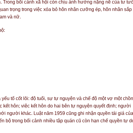
h. Trong bối cảnh xã hội còn chịu ảnh hưởng nặng nề của tư tư
 quan trọng trong việc xóa bỏ hôn nhân cưỡng ép, hôn nhân sắp
nam và nữ.
bộ:
 yếu tố cốt lõi: độ tuổi, sự tự nguyện và chế độ một vợ một chồn
c kết hôn; việc kết hôn do hai bên tự nguyện quyết định; người
ới người khác. Luật năm 1959 cũng ghi nhận quyền tái giá củ
ến bộ trong bối cảnh nhiều tập quán cũ còn hạn chế quyền tự d