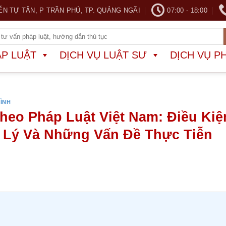
ỄN TỰ TÂN, P TRẦN PHÚ, TP. QUẢNG NGÃI
07:00 - 18:00
ÁP LUẬT
DỊCH VỤ LUẬT SƯ
DỊCH VỤ P
ĐÌNH
eo Pháp Luật Việt Nam: Điều Kiệ
 Lý Và Những Vấn Đề Thực Tiễn