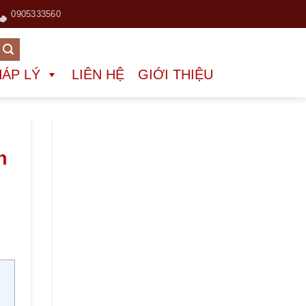
0905333560
HÁP LÝ
LIÊN HỆ
GIỚI THIỆU
n