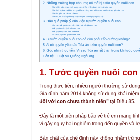
2. Những trường hợp cha, mẹ có thể bị tước quyền nuôi con
Thứ nhất, xâm phạm tính mạng, sức khỏe, nhân phẩm, danh dự của con
Thứ hai, vi phạm nghiêm trọng nghĩa vụ trông nom, chăm sóc, nuôi dưỡng, giáo dục con
Thứ ba, phá tán tài sản của con
Thứ tư, có lối sống đồi trụy hoặc xúi giục con vi phạm pháp luật
3. Hậu quả pháp lý của việc bị tước quyền nuôi con
Cha mẹ mất quyền trực tiếp chăm sóc và giáo dục con
Mất quyền quản lý tài sản của con
Mất quyền đại diện theo pháp luật
Có thể bị hạn chế quyền thăm nom
4. Bị tước quyền nuôi con có còn phải cấp dưỡng không?
5. Ai có quyền yêu cầu Tòa án tước quyền nuôi con?
6. Góc nhìn thực tiễn: Vì sao Tòa án rất thận trọng khi tước qu
Liên hệ – Luật sư Quảng Ngãi.org
1. Tước quyền nuôi con 
Trong thực tiễn, nhiều người thường sử dụng
Gia đình năm 2014 không sử dụng khái niệm
đối với con chưa thành niên”
tại Điều 85.
Đây là một biện pháp bảo vệ trẻ em mang tí
vi gây nguy hại nghiêm trọng đến quyền và lợ
Bản chất của chế định này không nhằm trừng 