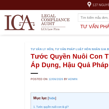
Skip
127 NGUY
to
content
TƯ VẤN PH
TƯ VẤN LY HÔN
,
TƯ VẤN PHÁP LUẬT HÔN NHÂN GIA 
Tước Quyền Nuôi Con Th
Áp Dụng, Hậu Quả Pháp
POSTED ON
12/06/2026
BY
ADMIN
Mục lục
[
hide
]
1. Tước quyền nuôi con là gì?