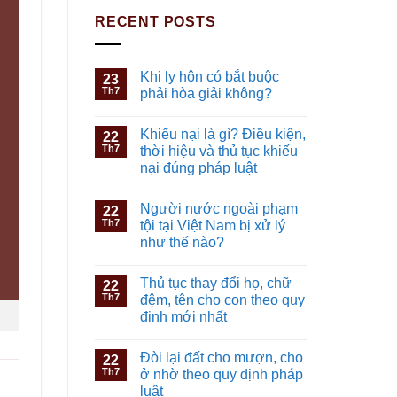
RECENT POSTS
Khi ly hôn có bắt buộc
23
Th7
phải hòa giải không?
Khiếu nại là gì? Điều kiện,
22
Th7
thời hiệu và thủ tục khiếu
nại đúng pháp luật
Người nước ngoài phạm
22
Th7
tội tại Việt Nam bị xử lý
như thế nào?
Thủ tục thay đổi họ, chữ
22
Th7
đệm, tên cho con theo quy
định mới nhất
Đòi lại đất cho mượn, cho
22
Th7
ở nhờ theo quy định pháp
luật