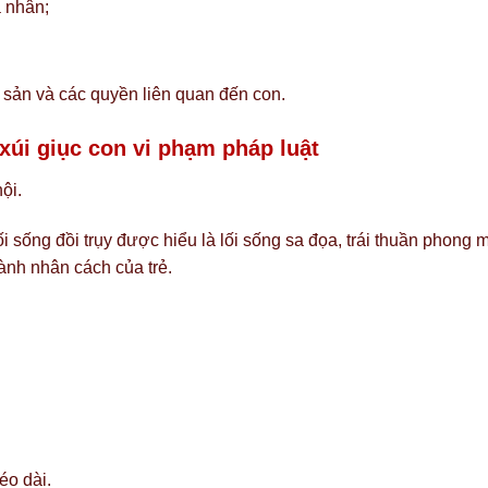
á nhân;
i sản và các quyền liên quan đến con.
 xúi giục con vi phạm pháp luật
ội.
sống đồi trụy được hiểu là lối sống sa đọa, trái thuần phong 
hành nhân cách của trẻ.
éo dài.