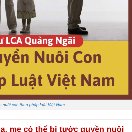
 nuôi con theo pháp luật Việt Nam
a, mẹ có thể bị tước quyền nuôi