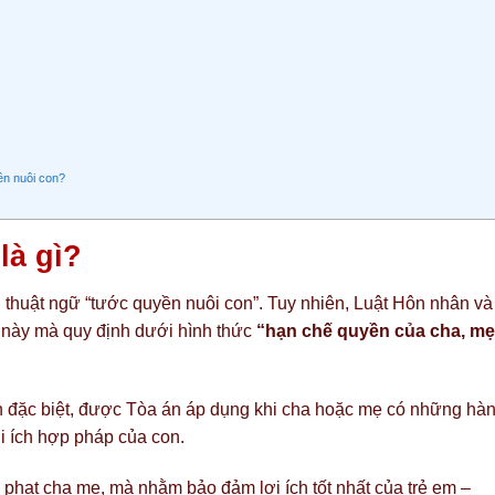
yền nuôi con?
là gì?
 thuật ngữ “tước quyền nuôi con”. Tuy nhiên, Luật Hôn nhân và
 này mà quy định dưới hình thức
“hạn chế quyền của cha, mẹ
nh đặc biệt, được Tòa án áp dụng khi cha hoặc mẹ có những hà
i ích hợp pháp của con.
phạt cha mẹ, mà nhằm bảo đảm lợi ích tốt nhất của trẻ em –