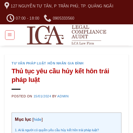
Skip
127 NGUYỄN TỰ TÂN, P TRẦN PHÚ, TP. QUẢNG NGÃI
to
content
07:00 - 18:00
0905333560
TƯ VẤN PHÁP LUẬT HÔN NHÂN GIA ĐÌNH
Thủ tục yêu cầu hủy kết hôn trái
pháp luật
POSTED ON
15/01/2024
BY
ADMIN
Mục lục
[
hide
]
1. Ai là người có quyền yêu cầu hủy kết hôn trái pháp luật?