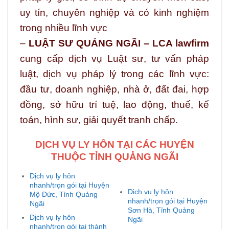
uy tín, chuyên nghiệp và có kinh nghiệm
trong nhiều lĩnh vực
–
LUẬT SƯ QUẢNG NGÃI – LCA lawfirm
cung cấp dịch vụ Luật sư, tư vấn pháp
luật, dịch vụ pháp lý trong các lĩnh vực:
đầu tư, doanh nghiệp, nhà ở, đất đai, hợp
đồng, sở hữu trí tuệ, lao động, thuế, kế
toán, hình sư, giải quyết tranh chấp.
DỊCH VỤ LY HÔN TẠI CÁC HUYỆN
THUỘC TỈNH QUẢNG NGÃI
Dịch vụ ly hôn
nhanh/trọn gói tại Huyện
Dịch vụ ly hôn
Mộ Đức, Tỉnh Quảng
nhanh/trọn gói tại Huyện
Ngãi
Sơn Hà, Tỉnh Quảng
Dịch vụ ly hôn
Ngãi
nhanh/trọn gói tại thành