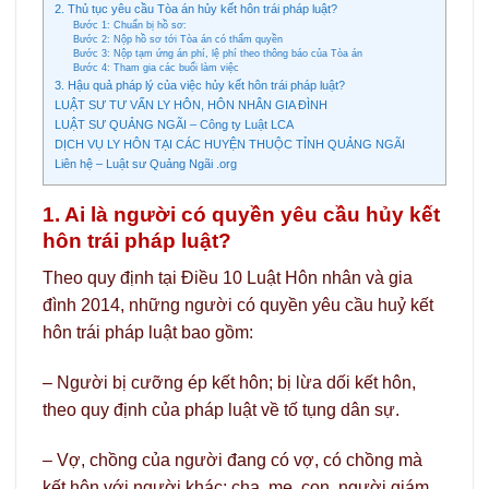
2. Thủ tục yêu cầu Tòa án hủy kết hôn trái pháp luật?
Bước 1: Chuẩn bị hồ sơ:
Bước 2: Nộp hồ sơ tới Tòa án có thẩm quyền
Bước 3: Nộp tạm ứng án phí, lệ phí theo thông báo của Tòa án
Bước 4: Tham gia các buổi làm việc
3. Hậu quả pháp lý của việc hủy kết hôn trái pháp luật?
LUẬT SƯ TƯ VẤN LY HÔN, HÔN NHÂN GIA ĐÌNH
LUẬT SƯ QUẢNG NGÃI – Công ty Luật LCA
DỊCH VỤ LY HÔN TẠI CÁC HUYỆN THUỘC TỈNH QUẢNG NGÃI
Liên hệ – Luật sư Quảng Ngãi .org
1. Ai là người có quyền yêu cầu hủy kết
hôn trái pháp luật?
Theo quy định tại Điều 10 Luật Hôn nhân và gia
đình 2014, những người có quyền yêu cầu huỷ kết
hôn trái pháp luật bao gồm:
– Người bị cưỡng ép kết hôn; bị lừa dối kết hôn,
theo quy định của pháp luật về tố tụng dân sự.
– Vợ, chồng của người đang có vợ, có chồng mà
kết hôn với người khác; cha, mẹ, con, người giám