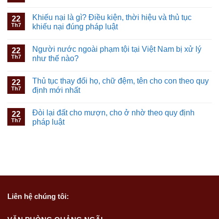
Khiếu nại là gì? Điều kiện, thời hiệu và thủ tục
22
Th7
khiếu nại đúng pháp luật
Người nước ngoài phạm tội tại Việt Nam bị xử lý
22
Th7
như thế nào?
Thủ tục thay đổi họ, chữ đệm, tên cho con theo quy
22
Th7
định mới nhất
Đòi lại đất cho mượn, cho ở nhờ theo quy định
22
Th7
pháp luật
Liên hệ
chúng tôi: