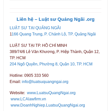
Liên hệ – Luật sư Quảng
Ngãi
.org
LUẬT SƯ TẠI QUẢNG NGÃI
1
166 Quang Trung, P. Chánh Lộ, TP. Quảng Ngãi
LUẬT SƯ TẠI TP. HỒ CHÍ MINH
389/74/6 Lê Văn Khương, P. Hiệp Thành, Quận 12,
TP. HCM
204 Ngô Quyền, Phường 8, Quận 10, TP. HCM
Hotline: 0905 333 560
Email:
info@luatsuquangngai.org
Website:
www.LuatsuQuangNgai.org
www.LCAlawfirm.vn
www.DoanhNghiep.LuatsuQuangNgai.org