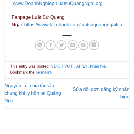
www.DoanhNghiep.LuatsuQuangNgai.org
Fanpage Luật Sư Quảng
Ngãi:
https://www.facebook.com/luatsuquangngailca
This entry was posted in
DỊCH VỤ PHÁP LÝ
,
Nhãn hiệu
.
Bookmark the
permalink
.
Nguyên tắc chia tài sản
Sửa đổi đơn đăng ký nhãn
chung khi ly hôn tại Quảng
hiệu
Ngãi