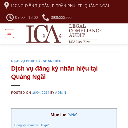
Skip
127 NGUYỄN TỰ TÂN, P TRẦN PHÚ, TP. QUẢNG NGÃI
to
content
07:00 - 18:00
0905333560
DỊCH VỤ PHÁP LÝ
,
NHÃN HIỆU
Dịch vụ đăng ký nhãn hiệu tại
Quảng Ngãi
POSTED ON
16/04/2024
BY
ADMIN
Mục lục
[
hide
]
Đăng ký nhãn hiệu là gì?