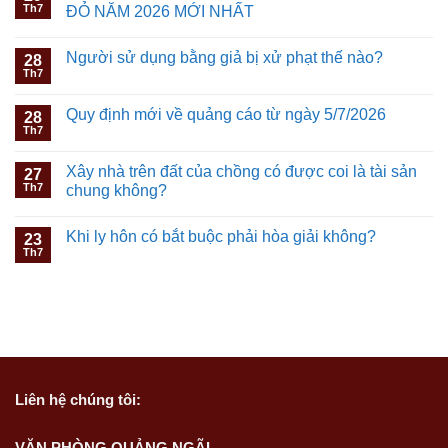
Th7
ĐỎ NĂM 2026 MỚI NHẤT
Người sử dụng bằng giả bị xử phạt thế nào?
28
Th7
Quy định mới về quảng cáo từ ngày 5/7/2026
28
Th7
Xây nhà trên đất của chồng có được coi là tài sản
27
Th7
chung không?
Khi ly hôn có bắt buộc phải hòa giải không?
23
Th7
Liên hệ
chúng tôi:
VĂN PHÒNG QUẢNG NGÃI