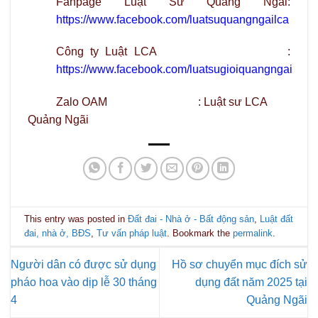
Fanpage Luật Sư Quảng Ngãi:
https://www.facebook.com/luatsuquangngailca
Công ty Luật LCA :
https://www.facebook.com/luatsugioiquangngai
Zalo OAM : Luật sư LCA
Quảng Ngãi
This entry was posted in
Đất đai - Nhà ở - Bất động sản
,
Luật đất
đai, nhà ở, BĐS
,
Tư vấn pháp luật
. Bookmark the
permalink
.
Người dân có được sử dụng
Hồ sơ chuyển mục đích sử
pháo hoa vào dịp lễ 30 tháng
dụng đất năm 2025 tại
4
Quảng Ngãi