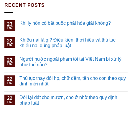
RECENT POSTS
Khi ly hôn có bắt buộc phải hòa giải không?
23
Th7
Khiếu nại là gì? Điều kiện, thời hiệu và thủ tục
22
Th7
khiếu nại đúng pháp luật
Người nước ngoài phạm tội tại Việt Nam bị xử lý
22
Th7
như thế nào?
Thủ tục thay đổi họ, chữ đệm, tên cho con theo quy
22
Th7
định mới nhất
Đòi lại đất cho mượn, cho ở nhờ theo quy định
22
Th7
pháp luật