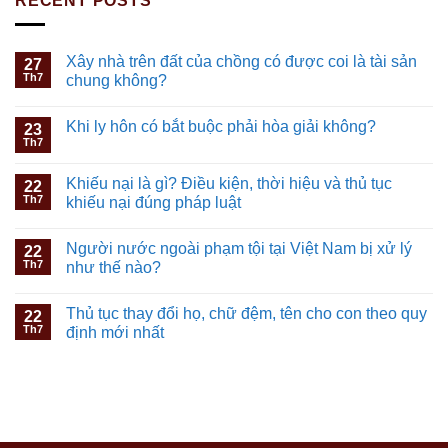
RECENT POSTS
Xây nhà trên đất của chồng có được coi là tài sản
27
Th7
chung không?
Khi ly hôn có bắt buộc phải hòa giải không?
23
Th7
Khiếu nại là gì? Điều kiện, thời hiệu và thủ tục
22
Th7
khiếu nại đúng pháp luật
Người nước ngoài phạm tội tại Việt Nam bị xử lý
22
Th7
như thế nào?
Thủ tục thay đổi họ, chữ đệm, tên cho con theo quy
22
Th7
định mới nhất