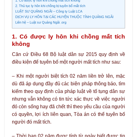
1. Có được ly hôn khi chồng mất tích không
2. Thủ tục ly hôn khi chồng bị tuyên bố mất tích
LUẬT SƯ QUẢNG NGÃI – Công ty Luật LCA
DỊCH VỤ LY HÔN TẠI CÁC HUYỆN THUỘC TỈNH QUẢNG NGÃI
Liên hệ – Luật sư Quảng Ngãi .org
1. Có được ly hôn khi chồng mất tích
không
Căn cứ Điều 68 Bộ luật dân sự 2015 quy định về
điều kiện để tuyên bố một người mất tích như sau:
– Khi một người biệt tích 02 năm liền trở lên, mặc
dù đã áp dụng đầy đủ các biện pháp thông báo, tìm
kiếm theo quy định của pháp luật về tố tụng dân sự
nhưng vẫn không có tin tức xác thực về việc người
đó còn sống hay đã chết thì theo yêu cầu của người
có quyền, lợi ích liên quan, Tòa án có thể tuyên bố
người đó mất tích.
– Thời hạn 02 năm được tính từ ngày biết được tin