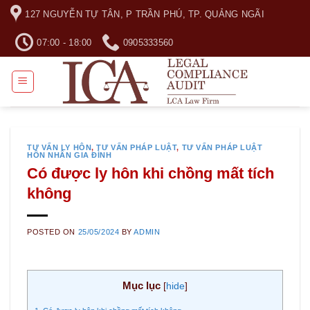
Skip
127 NGUYỄN TỰ TÂN, P TRẦN PHÚ, TP. QUẢNG NGÃI
to
content
07:00 - 18:00
0905333560
TƯ VẤN LY HÔN
,
TƯ VẤN PHÁP LUẬT
,
TƯ VẤN PHÁP LUẬT
HÔN NHÂN GIA ĐÌNH
Có được ly hôn khi chồng mất tích
không
POSTED ON
25/05/2024
BY
ADMIN
Mục lục
[
hide
]