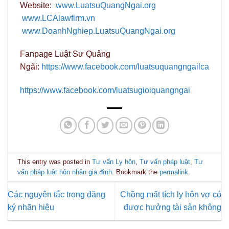
Website:
www.LuatsuQuangNgai.org
www.LCAlawfirm.vn
www.DoanhNghiep.LuatsuQuangNgai.org
Fanpage Luật Sư Quảng
Ngãi:
https://www.facebook.com/luatsuquangngailca
https://www.facebook.com/luatsugioiquangngai
This entry was posted in
Tư vấn Ly hôn
,
Tư vấn pháp luật
,
Tư
vấn pháp luật hôn nhân gia đình
. Bookmark the
permalink
.
Các nguyên tắc trong đăng
Chồng mất tích ly hôn vợ có
ký nhãn hiệu
được hưởng tài sản không