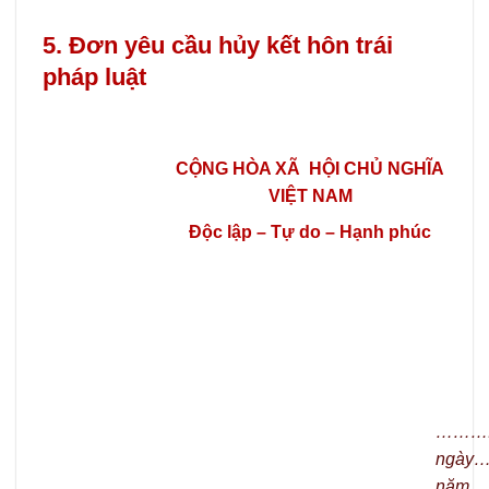
5. Đơn yêu cầu hủy kết hôn trái
pháp luật
CỘNG HÒA XÃ HỘI CHỦ NGHĨA
VIỆT NAM
Độc lập – Tự do – Hạnh phúc
……….
ngày…
năm