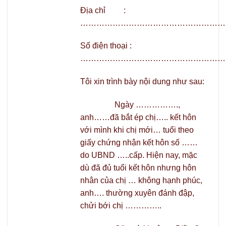
Địa chỉ :
………………………………………………
Số điện thoại :
………………………………………………
Tôi xin trình bày nội dung như sau:
Ngày …………….,
anh……đã bắt ép chị….. kết hôn
với mình khi chị mới… tuổi theo
giấy chứng nhận kết hôn số ……
do UBND …..cấp. Hiện nay, mặc
dù đã đủ tuổi kết hôn nhưng hôn
nhân của chị … không hạnh phúc,
anh…. thường xuyên đánh đập,
chửi bới chị …………..