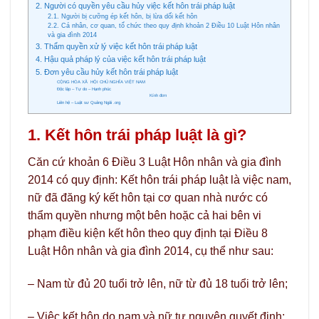
2. Người có quyền yêu cầu hủy việc kết hôn trái pháp luật
2.1. Người bị cưỡng ép kết hôn, bị lừa dối kết hôn
2.2. Cá nhân, cơ quan, tổ chức theo quy định khoản 2 Điều 10 Luật Hôn nhân
và gia đình 2014
3. Thẩm quyền xử lý việc kết hôn trái pháp luật
4. Hậu quả pháp lý của việc kết hôn trái pháp luật
5. Đơn yêu cầu hủy kết hôn trái pháp luật
CỘNG HÒA XÃ HỘI CHỦ NGHĨA VIỆT NAM
Độc lập – Tự do – Hạnh phúc
Kính đơn
Liên hệ – Luật sư Quảng Ngãi .org
1. Kết hôn trái pháp luật là gì?
Căn cứ khoản 6 Điều 3 Luật Hôn nhân và gia đình
2014 có quy định: Kết hôn trái pháp luật là việc nam,
nữ đã đăng ký kết hôn tại cơ quan nhà nước có
thẩm quyền nhưng một bên hoặc cả hai bên vi
phạm điều kiện kết hôn theo quy định tại Điều 8
Luật Hôn nhân và gia đình 2014, cụ thể như sau:
– Nam từ đủ 20 tuổi trở lên, nữ từ đủ 18 tuổi trở lên;
– Việc kết hôn do nam và nữ tự nguyện quyết định;