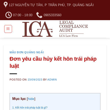
Skip
127 NGUYỄN TỰ TÂN, P TRẦN PHÚ, TP. QUẢNG NGÃI
to
content
07:00 - 18:00
0905333560
MẪU ĐƠN QUẢNG NGÃI
Đơn yêu cầu hủy kết hôn trái pháp
luật
POSTED ON
23/09/2023
BY
ADMIN
Mục lục
[
hide
]
1. Kết hôn trái pháp luật là gì?