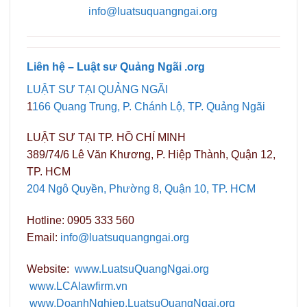
info@luatsuquangngai.org
Liên hệ – Luật sư Quảng Ngãi .org
LUẬT SƯ TẠI QUẢNG NGÃI
1
166 Quang Trung, P. Chánh Lộ, TP. Quảng Ngãi
LUẬT SƯ TẠI TP. HỒ CHÍ MINH
389/74/6 Lê Văn Khương, P. Hiệp Thành, Quận 12,
TP. HCM
204 Ngô Quyền, Phường 8, Quận 10, TP. HCM
Hotline: 0905 333 560
Email:
info@luatsuquangngai.org
Website:
www.LuatsuQuangNgai.org
www.LCAlawfirm.vn
www.DoanhNghiep.LuatsuQuangNgai.org