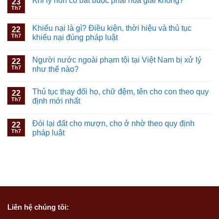
Khi ly hôn có bắt buộc phải hòa giải không?
23
Th7
Khiếu nại là gì? Điều kiện, thời hiệu và thủ tục
22
Th7
khiếu nại đúng pháp luật
Người nước ngoài phạm tội tại Việt Nam bị xử lý
22
Th7
như thế nào?
Thủ tục thay đổi họ, chữ đệm, tên cho con theo quy
22
Th7
định mới nhất
Đòi lại đất cho mượn, cho ở nhờ theo quy định
22
Th7
pháp luật
Liên hệ
chúng tôi: