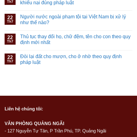
Th7
khiếu nại đúng pháp luật
Người nước ngoài phạm tội tại Việt Nam bị xử lý
22
Th7
như thế nào?
Thủ tục thay đổi họ, chữ đệm, tên cho con theo quy
22
Th7
định mới nhất
Đòi lại đất cho mượn, cho ở nhờ theo quy định
22
Th7
pháp luật
Liên hệ
chúng tôi:
VĂN PHÒNG QUẢNG NGÃI
-
127 Nguyễn Tự Tân, P Trần Phú, TP. Quảng Ngãi