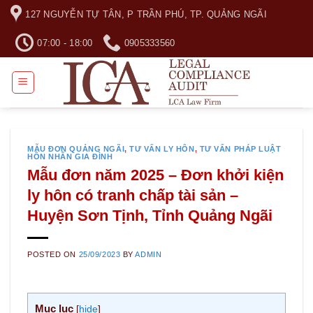
Skip
127 NGUYỄN TỰ TÂN, P TRẦN PHÚ, TP. QUẢNG NGÃI
to
content
07:00 - 18:00
0905333560
MẪU ĐƠN QUẢNG NGÃI
,
TƯ VẤN LY HÔN
,
TƯ VẤN PHÁP LUẬT
HÔN NHÂN GIA ĐÌNH
Mẫu đơn năm 2025 – Đơn khởi kiện
ly hôn có tranh chấp tài sản –
Huyện Sơn Tịnh, Tỉnh Quảng Ngãi
POSTED ON
25/09/2023
BY
ADMIN
Mục lục
[
hide
]