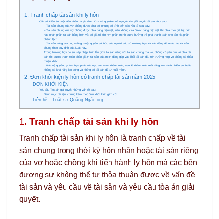
1. Tranh chấp tài sản khi ly hôn
Căn cứ Điều 59 Luật Hôn nhân và gia đình 2014 có quy định về nguyên tắc giải quyết tài sản như sau:
– Tài sản chung của vợ chồng được chia đôi nhưng có tính đến các yếu tố sau đây:
– Tài sản chung của vợ chồng được chia bằng hiện vật, nếu không chia được bằng hiện vật thì chia theo giá trị; bên
nào nhận phần tài sản bằng hiện vật có giá trị lớn hơn phần mình được hưởng thì phải thanh toán cho bên kia phần
chênh lệch.
– Tài sản riêng của vợ, chồng thuộc quyền sở hữu của người đó, trừ trường hợp tài sản riêng đã nhập vào tài sản
chung theo quy định của Luật này.
Trong trường hợp có sự sáp nhập, trộn lẫn giữa tài sản riêng với tài sản chung mà vợ, chồng có yêu cầu về chia tài
sản thì được thanh toán phần giá trị tài sản của mình đóng góp vào khối tài sản đó, trừ trường hợp vợ chồng có thỏa
thuận khác.
– Bảo vệ quyền, lợi ích hợp pháp của vợ, con chưa thành niên, con đã thành niên mất năng lực hành vi dân sự hoặc
không có khả năng lao động và không có tài sản để tự nuôi mình.
2. Đơn khởi kiện ly hôn có tranh chấp tài sản năm 2025
ĐƠN KHỞI KIỆN
Yêu cầu Tòa án giải quyết những vấn đề sau:
Danh mục tài liệu, chứng kèm theo đơn khởi kiện gồm có:
Liên hệ – Luật sư Quảng Ngãi .org
1. Tranh chấp tài sản khi ly hôn
Tranh chấp tài sản khi ly hôn là tranh chấp về tài
sản chung trong thời kỳ hôn nhân hoặc tài sản riêng
của vợ hoặc chồng khi tiến hành ly hôn mà các bên
đương sự không thể tự thỏa thuận được về vấn đề
tài sản và yêu cầu về tài sản và yêu cầu tòa án giải
quyết.