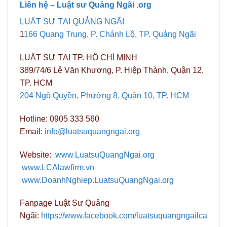
Liên hệ – Luật sư Quảng Ngãi .org
LUẬT SƯ TẠI QUẢNG NGÃI
1
166 Quang Trung, P. Chánh Lộ, TP. Quảng Ngãi
LUẬT SƯ TẠI TP. HỒ CHÍ MINH
389/74/6 Lê Văn Khương, P. Hiệp Thành, Quận 12,
TP. HCM
204 Ngô Quyền, Phường 8, Quận 10, TP. HCM
Hotline: 0905 333 560
Email:
info@luatsuquangngai.org
Website:
www.LuatsuQuangNgai.org
www.LCAlawfirm.vn
www.DoanhNghiep.LuatsuQuangNgai.org
Fanpage Luật Sư Quảng
Ngãi:
https://www.facebook.com/luatsuquangngailca