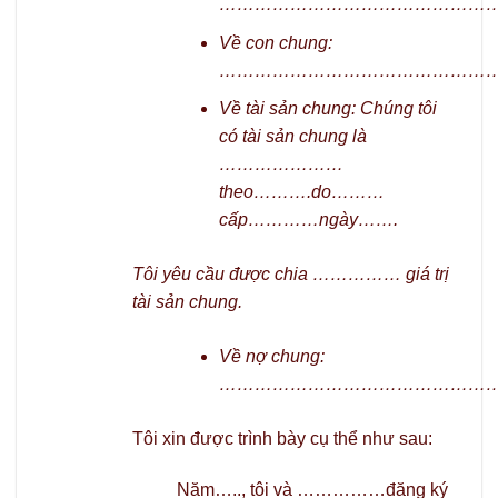
………………………………………….
Về con chung:
…………………………………………
Về tài sản chung: Chúng tôi
có tài sản chung là
…………………
theo……….do………
cấp…………ngày…….
Tôi yêu cầu được chia …………… giá trị
tài sản chung.
Về nợ chung:
…………………………………………
Tôi xin được trình bày cụ thể như sau:
Năm….., tôi và ……………đăng ký