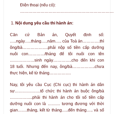
Điện thoại (nếu có):
………………………………………………………………
Nội dung yêu cầu thi hành án:
Căn cứ Bản án, Quyết định số:
…..ngày…..tháng…..năm….. của Toà án………….thì
ông/bà……………….phải nộp số tiền cấp dưỡng
nuôi con…………/tháng để tôi nuôi con tên
………………sinh ngày…………..cho đến khi con
18 tuổi. Nhưng đến nay, ông/bà……………..chưa
thực hiện, kể từ tháng…………….
Nay, tôi yêu cầu Cục (Chi cục) thi hành án dân
sự……………….tổ chức thi hành án buộc ông/bà
……………..phải thi hành án cho tôi số tiền cấp
dưỡng nuôi con là ……… tương đương với thời
gian…….tháng, kểt từ tháng…..đến tháng….. và số