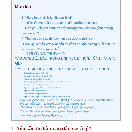
Mục lục
1. Yêu cầu thi hành án dân sự là gì?
2. Thời hiệu yêu cầu thi hành án cấp dưỡng nuôi con?
3. Đơn yêu cầu thi hành án cấp dưỡng nuôi con bao gồm những
nội dung gì?
4. Thủ tục yêu cầu thi hành án cấp dưỡng nuôi con
Dưới đây là mẫu đơn yêu cầu thi hành án cấp dưỡng nuôi con khi
ly hôn năm 2025 (mới nhất):
ĐƠN YÊU CẦU THI HÀNH ÁN
MẪU ĐƠN, BIỂU MẪU TRONG LĨNH VỰC LY HÔN, HÔN NHÂN GIA
ĐÌNH
TÌM HIỂU CÁC QUY ĐỊNH PHÁP LUẬT VỀ GIẢI QUYẾT LY HÔN
Quyền yêu cầu giải quyết ly hôn
Toà án có thẩm quyền giải quyết ly hôn
Thủ tục giải quyết ly hôn tại toà án
Căn cứ giải quyết ly hôn đơn phương (theo yêu cầu một bên)
Xác định người trực tiếp nuôi con
Nguyên tắc giải quyết tài sản vợ khồng khi ly hôn
Nghĩa vụ cấp dưỡng khi ly hôn
Yêu cầu thay đổi người nuôi con
Nghĩa vụ đóng án phí Tranh chấp tài sản vợ chồng sau ly hôn
CÁC CƠ QUAN TƯ PHÁP TẠI THÀNH PHỐ QUẢNG NGÃI, QUẢNG NGÃI
Toà án nhân dân Thành phố Quảng Ngãi, Quảng Ngãi
Viện kiểm sát nhân dân Thành phố Quảng Ngãi, Quảng Ngãi
Chi cục thi hành án Thành phố Quảng Ngãi, Quảng Ngãi
Liên hệ – Luật sư Quảng Ngãi .org
1. Yêu cầu thi hành án dân sự là gì?