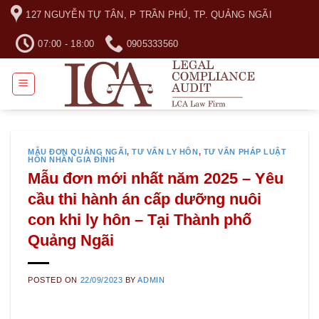
Skip
127 NGUYỄN TỰ TÂN, P TRẦN PHÚ, TP. QUẢNG NGÃI
to
content
07:00 - 18:00
0905333560
MẪU ĐƠN QUẢNG NGÃI
,
TƯ VẤN LY HÔN
,
TƯ VẤN PHÁP LUẬT
HÔN NHÂN GIA ĐÌNH
Mẫu đơn mới nhất năm 2025 – Yêu
cầu thi hành án cấp dưỡng nuôi
con khi ly hôn – Tại Thành phố
Quảng Ngãi
POSTED ON
22/09/2023
BY
ADMIN