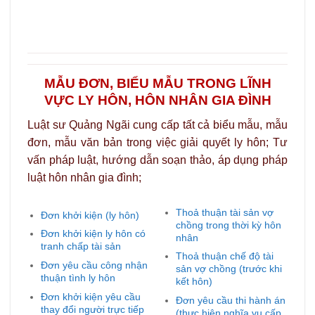
MẪU ĐƠN, BIỂU MẪU TRONG LĨNH
VỰC LY HÔN, HÔN NHÂN GIA ĐÌNH
Luật sư Quảng Ngãi cung cấp tất cả biểu mẫu, mẫu
đơn, mẫu văn bản trong việc giải quyết ly hôn; Tư
vấn pháp luật, hướng dẫn soạn thảo, áp dụng pháp
luật hôn nhân gia đình;
Thoả thuận tài sản vợ
Đơn khởi kiện (ly hôn)
chồng trong thời kỳ hôn
Đơn khởi kiện ly hôn có
nhân
tranh chấp tài sản
Thoả thuận chế độ tài
Đơn yêu cầu công nhận
sản vợ chồng (trước khi
thuận tình ly hôn
kết hôn)
Đơn khởi kiện yêu cầu
Đơn yêu cầu thi hành án
thay đổi người trực tiếp
(thực hiện nghĩa vụ cấp