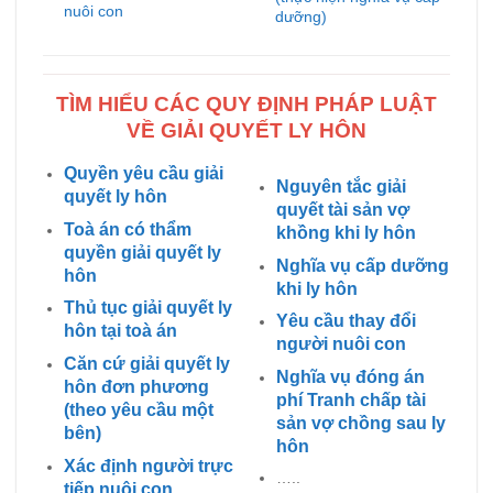
nuôi con
dưỡng)
TÌM HIỂU CÁC QUY ĐỊNH PHÁP LUẬT
VỀ GIẢI QUYẾT LY HÔN
Quyền yêu cầu giải
Nguyên tắc giải
quyết ly hôn
quyết tài sản vợ
Toà án có thẩm
khồng khi ly hôn
quyền giải quyết ly
Nghĩa vụ cấp dưỡng
hôn
khi ly hôn
Thủ tục giải quyết ly
Yêu cầu thay đổi
hôn tại toà án
người nuôi con
Căn cứ giải quyết ly
Nghĩa vụ đóng án
hôn đơn phương
phí Tranh chấp tài
(theo yêu cầu một
sản vợ chồng sau ly
bên)
hôn
Xác định người trực
…..
tiếp nuôi con