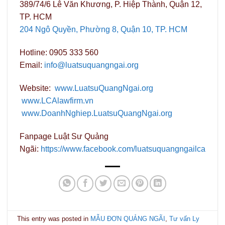
389/74/6 Lê Văn Khương, P. Hiệp Thành, Quận 12,
TP. HCM
204 Ngô Quyền, Phường 8, Quận 10, TP. HCM
Hotline: 0905 333 560
Email:
info@luatsuquangngai.org
Website:
www.LuatsuQuangNgai.org
www.LCAlawfirm.vn
www.DoanhNghiep.LuatsuQuangNgai.org
Fanpage Luật Sư Quảng
Ngãi:
https://www.facebook.com/luatsuquangngailca
This entry was posted in
MẪU ĐƠN QUẢNG NGÃI
,
Tư vấn Ly