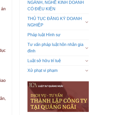
NGÀNH, NGHỀ KINH DOANH
CÓ ĐIỀU KIỆN
 án
THỦ TỤC ĐĂNG KÝ DOANH
NGHIỆP
Pháp luật Hình sự
Tư vấn pháp luật hôn nhân gia
dục
đình
Luật sở hữu trí tuệ
Xử phạt vi phạm
iao
hân,