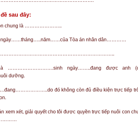
…………………………………………………………….
 đề sau đây:
uôi con chung là …………………..
…….ngày……tháng…..năm……của Tòa án nhân dân…………
t định: …………………………………………………………………..
i là ……………………….sinh ngày……..đang được anh (c
ôi dưỡng.
….đang………………..do đó không còn đủ điều kiện trực tiếp tr
on.
n xem xét, giải quyết cho tôi được quyền trực tiếp nuôi con c
…………