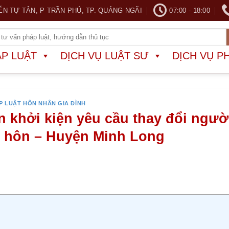
ỄN TỰ TÂN, P TRẦN PHÚ, TP. QUẢNG NGÃI
07:00 - 18:00
ÁP LUẬT
DỊCH VỤ LUẬT SƯ
DỊCH VỤ P
P LUẬT HÔN NHÂN GIA ĐÌNH
 khởi kiện yêu cầu thay đổi ngườ
ly hôn – Huyện Minh Long