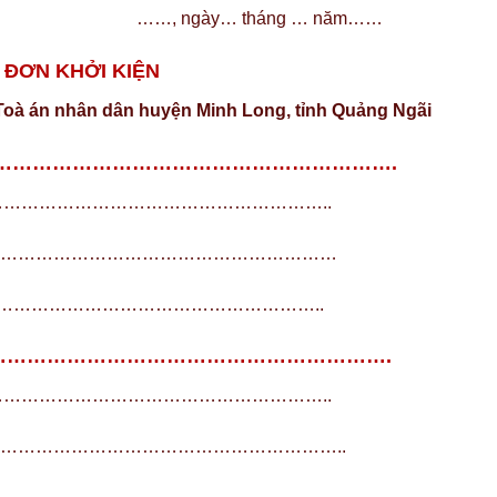
……, ngày… tháng … năm……
ĐƠN KHỞI KIỆN
 Toà án nhân dân huyện Minh Long, tỉnh Quảng Ngãi
………………………………………………………………….
……………………………………………………..
…………………………………………………………
…………………………………………………………..
………………………………………………………………….
……………………………………………………..
…………………………………………………………..