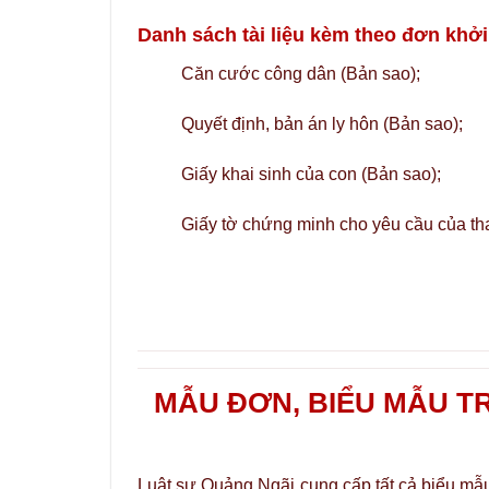
Danh sách tài liệu kèm theo đơn khởi
Căn cước công dân (Bản sao);
Quyết định, bản án ly hôn (Bản sao);
Giấy khai sinh của con (Bản sao);
Giấy tờ chứng minh cho yêu cầu của th
Người kh
MẪU ĐƠN, BIỂU MẪU T
Luật sư Quảng Ngãi cung cấp tất cả biểu mẫu