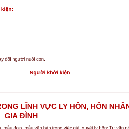
 kiện:
ay đổi người nuôi con.
ởi kiện
RONG LĨNH VỰC LY HÔN, HÔN NHÂ
GIA ĐÌNH
, mẫu đơn, mẫu văn bản trong việc giải quyết ly hôn; Tư vấn p