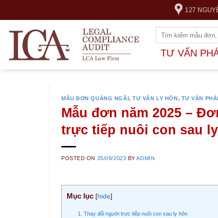
Skip
127 NGUY
to
content
TƯ VẤN PH
MẪU ĐƠN QUẢNG NGÃI
,
TƯ VẤN LY HÔN
,
TƯ VẤN PHÁ
Mẫu đơn năm 2025 – Đơn
trực tiếp nuôi con sau 
POSTED ON
25/09/2023
BY
ADMIN
Mục lục
[
hide
]
1. Thay đổi người trực tiếp nuôi con sau ly hôn