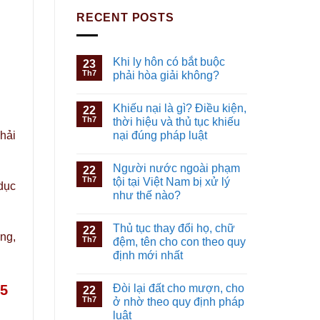
RECENT POSTS
Khi ly hôn có bắt buộc
23
Th7
phải hòa giải không?
Khiếu nại là gì? Điều kiện,
22
Th7
thời hiệu và thủ tục khiếu
nại đúng pháp luật
phải
Người nước ngoài phạm
22
Th7
tội tại Việt Nam bị xử lý
dục
như thế nào?
Thủ tục thay đổi họ, chữ
22
ng,
Th7
đệm, tên cho con theo quy
định mới nhất
Đòi lại đất cho mượn, cho
25
22
Th7
ở nhờ theo quy định pháp
luật