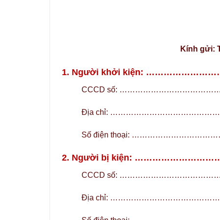
Kính gửi:
1. Người khởi kiện: ………
CCCD số: ……………………………
Địa chỉ: ……………………………
Số điện thoại: …………………
2. Người bị kiện: …………
CCCD số: ……………………………
Địa chỉ: ……………………………