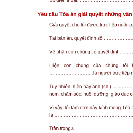
Số điện thoại: …………………
Yêu cầu Tòa án giải quyết những vấn
Giải quyết cho tôi được trực tiếp n
Tại bản án, quyết định số:…………
Về phần con chúng có quyế
Hiện con chung của chúng tô
……………………….là người trực tiếp nu
Tuy nhiên, hiện nay anh (chị) …………
nom, chăm sóc, nuôi dưỡng, giáo dục c
Vì vậy, tôi làm đơn này kính mong Tòa á
là …………………………………………
Trân trọng./.