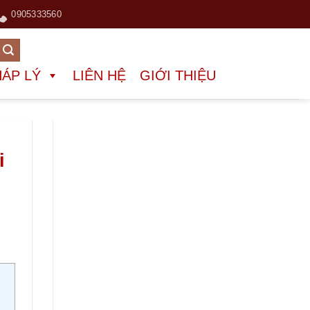
0905333560
HÁP LÝ
LIÊN HỆ
GIỚI THIỆU
i