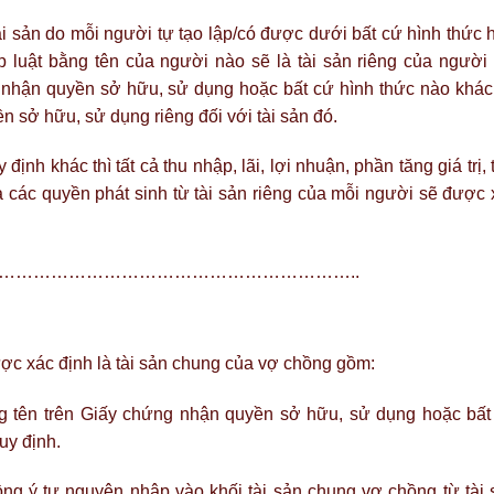
tài sản do mỗi người tự tạo lập/có được dưới bất cứ hình thức
 luật bằng tên của người nào sẽ là tài sản riêng của người 
 nhận quyền sở hữu, sử dụng hoặc bất cứ hình thức nào khác
n sở hữu, sử dụng riêng đối với tài sản đó.
ịnh khác thì tất cả thu nhập, lãi, lợi nhuận, phần tăng giá trị, 
ất cả các quyền phát sinh từ tài sản riêng của mỗi người sẽ được
.
……………………………………………………..
ược xác định là tài sản chung của vợ chồng gồm:
ng tên trên Giấy chứng nhận quyền sở hữu, sử dụng hoặc bất
uy định.
ng ý tự nguyện nhập vào khối tài sản chung vợ chồng từ tài 