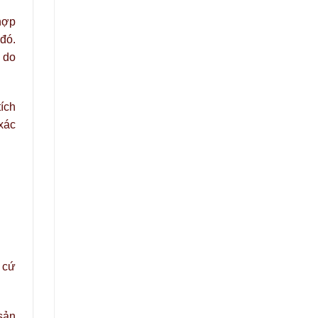
 hợp
đó.
 do
tích
 xác
 cứ
sản