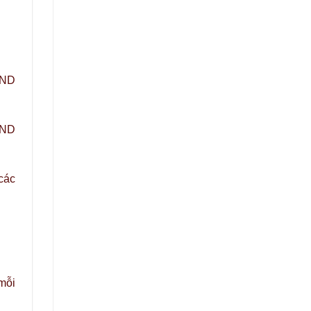
BND
BND
 các
 mỗi