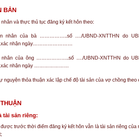
N BẢN
n nhân và thực thủ tục đăng ký kết hôn theo:
g hôn nhân của bà ……………..số …./UBND-XNTTHN do U
c nhận ngày……………………
 hôn nhân của ông ………………..số …./UBND-XNTTHN do U
 nhận ngày …………………
tự nguyện thỏa thuận xác lập chế độ tài sản của vợ chồng theo
 THUẬN
 tài sản riêng:
 được trước thời điểm đăng ký kết hôn vẫn là tài sản riêng của
;