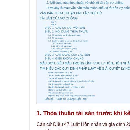
2. Nội dung của thỏa thuận về chế độ tài sản vợ chồng
Dưới đây là mẫu văn bản thỏa thuận chế độ tài sản vợ ch
VĂN BẢN THỎA THUẬN XÁC LẬP CHẾ ĐỘ
TÀI SẢN CỦA VỢ CHỒNG
Bên A:
Bên B:
ĐIỀU 1. CĂN CỨ LẬP VĂN BẢN
ĐIỀU 2. NỘI DUNG THỎA THUẬN
2.1. Tài sản được xác định là tài sản riêng:
2.2. Tài sản chung:
2.3. Quyền và nghĩa vụ của vợ chồng đối với tài sản:
2.3.1 Đối với tài sản riêng
2.3.2 Đối với tài sản chung
2.3.3 Các quyền và nghĩa vụ khác
2.4. Phân chia tài sản khi ly hôn
ĐIỀU 3. CAM ĐOAN CỦA CÁC BÊN
ĐIỀU 4. ĐIỀU KHOẢN CHUNG
MẪU ĐƠN, BIỂU MẪU TRONG LĨNH VỰC LY HÔN, HÔN NHÂN
TÌM HIỂU CÁC QUY ĐỊNH PHÁP LUẬT VỀ GIẢI QUYẾT LY H
Quyền yêu cầu giải quyết ly hôn
Toà án có thẩm quyền giải quyết ly hôn
Thủ tục giải quyết ly hôn tại toà án
Căn cứ giải quyết ly hôn đơn phương (theo yêu cầu một bên)
Xác định người trực tiếp nuôi con
Nguyên tắc giải quyết tài sản vợ khồng khi ly hôn
Nghĩa vụ cấp dưỡng khi ly hôn
Yêu cầu thay đổi người nuôi con
Nghĩa vụ đóng án phí Tranh chấp tài sản vợ chồng sau ly hôn
Liên hệ – Luật sư Quảng Ngãi .org
1. Thỏa thuận tài sản trước khi k
Căn cứ Điều 47 Luật Hôn nhân và gia đình 20