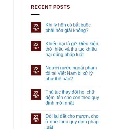
RECENT POSTS
Khi ly hôn có bắt buộc
23
Th7
phải hòa giải không?
Khiếu nại là gì? Điều kiện,
22
Th7
thời hiệu và thủ tục khiếu
nại đúng pháp luật
Người nước ngoài phạm
22
Th7
tội tại Việt Nam bị xử lý
như thế nào?
Thủ tục thay đổi họ, chữ
22
Th7
đệm, tên cho con theo quy
định mới nhất
Đòi lại đất cho mượn, cho
22
Th7
ở nhờ theo quy định pháp
luật