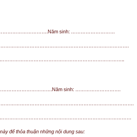
…………….Năm sinh: ………………………
ố : …………………………………………………………………………….
……………………………………………………………………..
…………….Năm sinh: ……………………….
ố : ……………………………………………………………………………….
……………………………………………………………………………
này để thỏa thuận những nội dung sau: