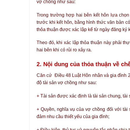
vợ chồng như sau:
Trong trường hợp hai bên kết hôn lựa chọn 
trước khi kết hôn, bằng hình thức văn bản 
thỏa thuận được xác lập kể từ ngày đăng ký k
Theo đó, khi xác lập thỏa thuận này phải th
hai bên khi có rủi ro xảy ra.
2. Nội dung của thỏa thuận về ch
Căn cứ Điều 48 Luật Hôn nhân và gia đình 2
độ tài sản vợ chồng như sau:
+ Tài sản được xác định là tài sản chung, tài
+ Quyền, nghĩa vụ của vợ chồng đối với tài s
đảm nhu cầu thiết yếu của gia đình;
+ Điều kiện, thủ tục và nguyên tắc phân chia t