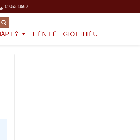
0905333560
HÁP LÝ
LIÊN HỆ
GIỚI THIỆU