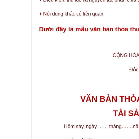
+ Nội dung khác có liên quan.
Dưới đây là mẫu văn bản thỏa th
CỘNG HÒA 
Độc
VĂN BẢN THỎ
TÀI S
Hôm nay, ngày …… tháng