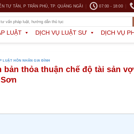
ỄN TỰ TÂN, P TRẦN PHÚ, TP. QUẢNG NGÃI
07:00 - 18:00
ÁP LUẬT
DỊCH VỤ LUẬT SƯ
DỊCH VỤ P
P LUẬT HÔN NHÂN GIA ĐÌNH
bản thỏa thuận chế độ tài sản vợ
 Sơn