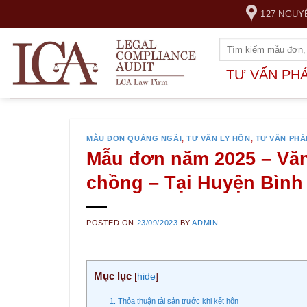
Skip
127 NGUY
to
content
TƯ VẤN PH
MẪU ĐƠN QUẢNG NGÃI
,
TƯ VẤN LY HÔN
,
TƯ VẤN PHÁ
Mẫu đơn năm 2025 – Văn 
chồng – Tại Huyện Bình
POSTED ON
23/09/2023
BY
ADMIN
Mục lục
[
hide
]
1. Thỏa thuận tài sản trước khi kết hôn