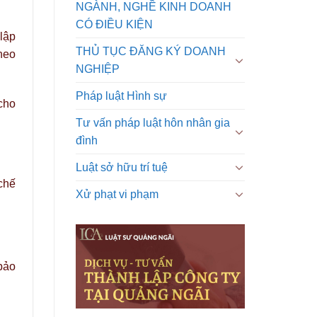
NGÀNH, NGHỀ KINH DOANH
CÓ ĐIỀU KIỆN
lập
THỦ TỤC ĐĂNG KÝ DOANH
heo
NGHIỆP
Pháp luật Hình sự
cho
Tư vấn pháp luật hôn nhân gia
đình
Luật sở hữu trí tuệ
chế
Xử phạt vi phạm
 bảo