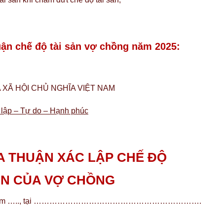
uận chế độ tài sản vợ chồng năm 2025:
XÃ HỘI CHỦ NGHĨA VIỆT NAM
 lập – Tự do – Hạnh phúc
A THUẬN XÁC LẬP CHẾ ĐỘ
ẢN CỦA VỢ CHỒNG
…….năm ….., tại ……………………………………………………….