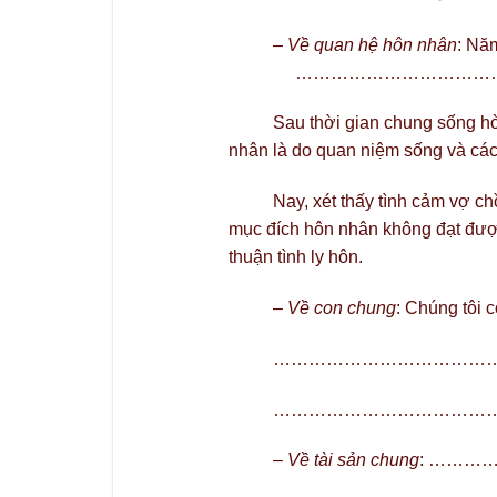
–
Về quan hệ hôn nhân
: N
…………………………………
Sau thời gian chung sống hòa t
nhân là do quan niệm sống và cá
Nay, xét thấy tình cảm vợ chồng
mục đích hôn nhân không đạt được
thuận tình ly hôn.
–
Về con chung
: Chúng t
………………………………
………………………………
–
Về tài sản chung
: ……