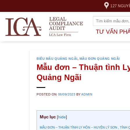
Skip
127 NGUY
to
content
TƯ VẤN PH
BIỂU MẪU QUẢNG NGÃI
,
MẪU ĐƠN QUẢNG NGÃI
Mẫu đơn – Thuận tình Ly
Quảng Ngãi
POSTED ON
08/09/2023
BY
ADMIN
Mục lục
[
hide
]
MẪU ĐƠN – THUẬN TÌNH LY HÔN – HUYỆN LÝ SƠN , TỈNH