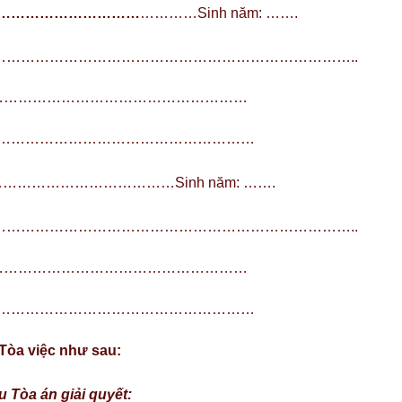
…………………………
…………Sinh năm: …….
…………………………………………………………………..
…………………………………………………
…………………………………………………………
…………………………………………Sinh năm: …….
…………………………………………………………………..
…………………………………………………
…………………………………………………………
 Tòa việc như sau:
 Tòa án giải quyết: