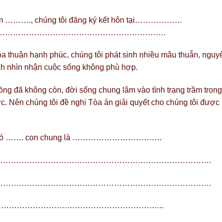
ăm ………., chúng tôi đăng ký kết hôn tại…………
………………………………………………….
huận hạnh phúc, chúng tôi phát sinh nhiều mâu thuẫn, nguy
ch nhìn nhận cuộc sống không phù hợp.
 đã không còn, đời sống chung lâm vào tình trạng trầm trọng
. Nên chúng tôi đề nghị Tòa án giải quyết cho chúng tôi được
ôi có ……. con chung là …………………………….
……………………………………………………………………….
……………………………………………………………………….
…………………………………………………………..