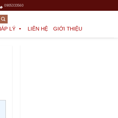
0905333560
HÁP LÝ
LIÊN HỆ
GIỚI THIỆU