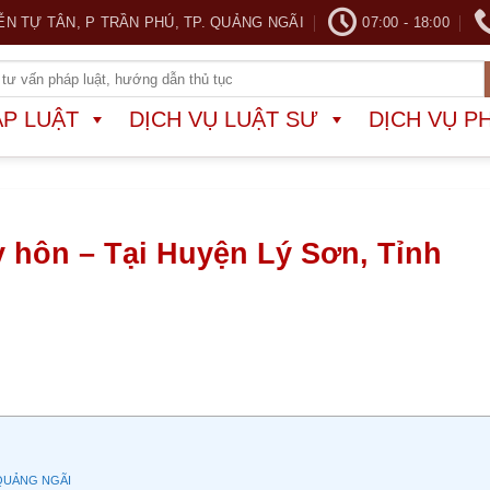
ỄN TỰ TÂN, P TRẦN PHÚ, TP. QUẢNG NGÃI
07:00 - 18:00
ÁP LUẬT
DỊCH VỤ LUẬT SƯ
DỊCH VỤ P
 hôn – Tại Huyện Lý Sơn, Tỉnh
 QUẢNG NGÃI