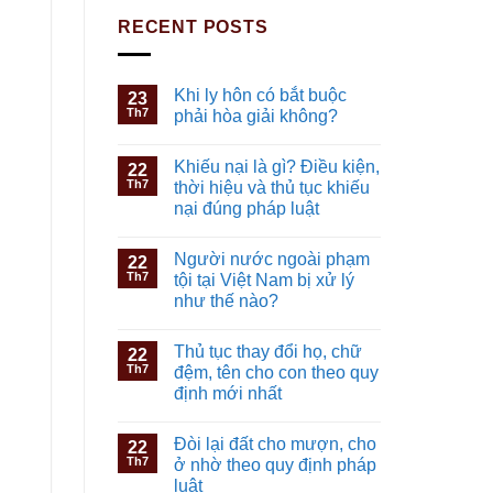
RECENT POSTS
Khi ly hôn có bắt buộc
23
Th7
phải hòa giải không?
Khiếu nại là gì? Điều kiện,
22
Th7
thời hiệu và thủ tục khiếu
nại đúng pháp luật
Người nước ngoài phạm
22
Th7
tội tại Việt Nam bị xử lý
như thế nào?
Thủ tục thay đổi họ, chữ
22
Th7
đệm, tên cho con theo quy
định mới nhất
Đòi lại đất cho mượn, cho
22
Th7
ở nhờ theo quy định pháp
luật