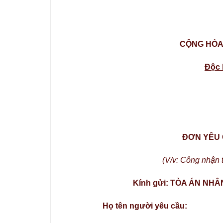
CỘNG HÒA 
Độc 
ĐƠN YÊU 
(V/v: Công nhận t
Kính gửi: TÒA ÁN NH
Họ tên người yêu cầu: