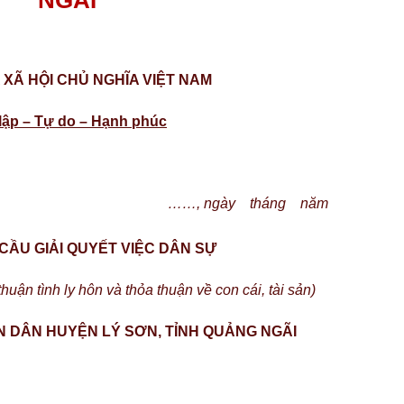
NGÃI
XÃ HỘI CHỦ NGHĨA VIỆT NAM
lập – Tự do – Hạnh phúc
……, ngày
tháng
năm
CẦU GIẢI QUYẾT VIỆC DÂN SỰ
huận tình ly hôn và thỏa thuận về con cái, tài sản)
ÂN DÂN HUYỆN LÝ SƠN, TỈNH QUẢNG NGÃI