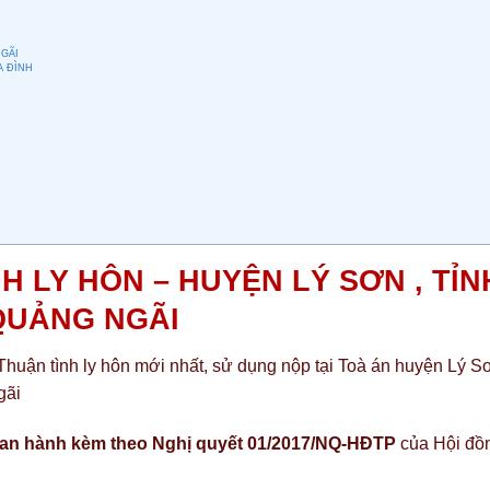
NGÃI
A ĐÌNH
H LY HÔN – HUYỆN LÝ SƠN , TỈN
QUẢNG NGÃI
n tình ly hôn mới nhất, sử dụng nộp tại Toà án huyện Lý S
gãi
an hành kèm theo Nghị quyết 01/2017/NQ-HĐTP
của Hội đồ