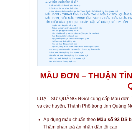
1. Ly hôn thuận tình là gì?
2. Hồ sơ ly hôn thuận tình gồm những gì?
3. Trình tự, thủ tục ly hôn thuận tình
4. Các nội dung phải cung cấp trong đơn Thuận tình ly hôn Tại Huyện Lý Sơn, Quảng Ngãi
MẪU ĐƠN – THUẬN TÌNH LY HÔN TẠI HUYỆN LÝ SƠN, QUẢNG 
MẪU ĐƠN, BIỂU MẪU TRONG LĨNH VỰC LY HÔN, HÔN NHÂN GI
TÌM HIỂU CÁC QUY ĐỊNH PHÁP LUẬT VỀ GIẢI QUYẾT LY HÔN
Quyền yêu cầu giải quyết ly hôn
Toà án có thẩm quyền giải quyết ly hôn
Thủ tục giải quyết ly hôn tại toà án
Căn cứ giải quyết ly hôn đơn phương (theo yêu cầu một bên)
Xác định người trực tiếp nuôi con
Nguyên tắc giải quyết tài sản vợ khồng khi ly hôn
Nghĩa vụ cấp dưỡng khi ly hôn
Yêu cầu thay đổi người nuôi con
Nghĩa vụ đóng án phí Tranh chấp tài sản vợ chồng sau ly hôn
CÁC CƠ QUAN TƯ PHÁP TẠI HUYỆN LÝ SƠN, QUẢNG NGÃI
Toà án nhân dân Huyện Lý Sơn, Quảng Ngãi
Viện kểm sát nhân dân Huyện Lý Sơn, Quảng Ngãi
Chi cục thi hành án Huyện Lý Sơn, Quảng Ngãi
Liên hệ – Luật sư Quảng Ngãi .org
MẪU ĐƠN – THUẬN TÌN
LUẬT SƯ QUẢNG NGÃI cung cấp Mẫu đơn Thuậ
và các huyện, Thành Phố trong tỉnh Quảng N
Áp dụng mẫu chuẩn theo
Mẫu số 92 DS b
Thẩm phán toà án nhân dân tối cao