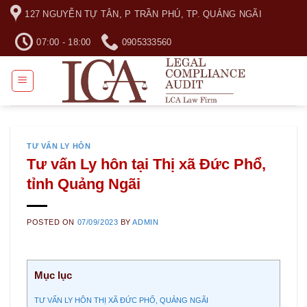
Skip
127 NGUYỄN TỰ TÂN, P TRẦN PHÚ, TP. QUẢNG NGÃI
to
content
07:00 - 18:00
0905333560
TƯ VẤN LY HÔN
Tư vấn Ly hôn tại Thị xã Đức Phổ,
tỉnh Quảng Ngãi
POSTED ON
07/09/2023
BY
ADMIN
Mục lục
TƯ VẤN LY HÔN THỊ XÃ ĐỨC PHỔ, QUẢNG NGÃI