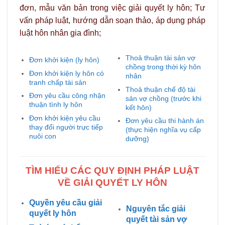
đơn, mẫu văn bản trong việc giải quyết ly hôn; Tư
vấn pháp luật, hướng dẫn soạn thảo, áp dụng pháp
luật hôn nhân gia đình;
Thoả thuận tài sản vợ
Đơn khởi kiện (ly hôn)
chồng trong thời kỳ hôn
Đơn khởi kiện ly hôn có
nhân
tranh chấp tài sản
Thoả thuận chế độ tài
Đơn yêu cầu công nhận
sản vợ chồng (trước khi
thuận tình ly hôn
kết hôn)
Đơn khởi kiện yêu cầu
Đơn yêu cầu thi hành án
thay đổi người trực tiếp
(thực hiện nghĩa vụ cấp
nuôi con
dưỡng)
TÌM HIỂU CÁC QUY ĐỊNH PHÁP LUẬT
VỀ GIẢI QUYẾT LY HÔN
Quyền yêu cầu giải
Nguyên tắc giải
quyết ly hôn
quyết tài sản vợ