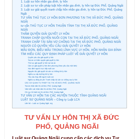
1. Luật sư hôn nhân gia đình, ly hôn
2. Luật sư tư vấn pháp luật hôn nhân gia đình, ly hôn tại Đức Phổ, Quảng Ngãi
3. Luật sư giải quyết tranh chấp hôn nhân gia đình, ly hôn tại Đức Phổ, Quảng
Ngãi
TƯ VẤN THỦ TỤC LY HÔN ĐƠN PHƯƠNG TẠI THỊ XÃ ĐỨC PHỔ, QUẢNG
NGÃI
tư vấn THỦ TỤC LY HÔN THUẬN TÌNH TẠI THỊ XÃ ĐỨC PHỔ, QUẢNG
NGÃI
THẨM QUYỀN GIẢI QUYẾT LY HÔN
TRANH CHẤP QUYỀN NUÔI CON TẠI THỊ XÃ ĐỨC PHỔ, QUẢNG NGÃI
TRANH CHẤP TÀI SẢN VỢ CHỒNG TẠI THỊ XÃ ĐỨC PHỔ, QUẢNG NGÃI
NGƯỜI CÓ QUYỀN YÊU CẦU GIẢI QUYẾT LY HÔN
MẪU ĐƠN, BIỂU MẪU TRONG LĨNH VỰC LY HÔN, HÔN NHÂN GIA ĐÌNH
TÌM HIỂU CÁC QUY ĐỊNH PHÁP LUẬT VỀ GIẢI QUYẾT LY HÔN
Quyền yêu cầu giải quyết ly hôn
Toà án có thẩm quyền giải quyết ly hôn
Thủ tục giải quyết ly hôn tại toà án
Căn cứ giải quyết ly hôn đơn phương (theo yêu cầu một bên)
Xác định người trực tiếp nuôi con
Nguyên tắc giải quyết tài sản vợ khồng khi ly hôn
Nghĩa vụ cấp dưỡng khi ly hôn
Yêu cầu thay đổi người nuôi con
Nghĩa vụ đóng án phí Tranh chấp tài sản vợ chồng sau ly hôn
CÁC CƠ QUAN TƯ PHÁP TẠI THỊ XÃ ĐỨC PHỔ, QUẢNG NGÃI
Toà án nhân dân thị xã Đức Phổ, Quảng Ngãi
Viện kểm sát nhân dân thị xã Đức Phổ, Quảng Ngãi
Chi cục thi hành án thị xã Đức Phổ, Quảng Ngãi
TƯ VẤN LY HÔN TẠI CÁC HUYỆN THUỘC TỈNH QUẢNG NGÃI
LUẬT SƯ QUẢNG NGÃI – Công ty Luật LCA
Liên hệ – Luật sư Quảng Ngãi .org
TƯ VẤN LY HÔN THỊ XÃ ĐỨC
PHỔ, QUẢNG NGÃI
Luật sư Quảng Ngãi cung cấp các dịch vụ Tư