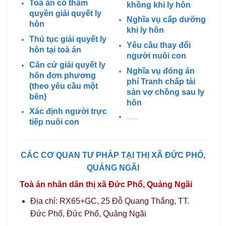
Toà án có thẩm
khồng khi ly hôn
quyền giải quyết ly
Nghĩa vụ cấp dưỡng
hôn
khi ly hôn
Thủ tục giải quyết ly
Yêu cầu thay đổi
hôn tại toà án
người nuôi con
Căn cứ giải quyết ly
Nghĩa vụ đóng án
hôn đơn phương
phí Tranh chấp tài
(theo yêu cầu một
sản vợ chồng sau ly
bên)
hôn
Xác định người trực
…..
tiếp nuôi con
CÁC CƠ QUAN TƯ PHÁP TẠI THỊ XÃ ĐỨC PHỔ,
QUẢNG NGÃI
Toà án nhân dân thị xã Đức Phổ, Quảng Ngãi
Địa chỉ: RX65+GC, 25 Đỗ Quang Thắng, TT.
Đức Phổ, Đức Phổ, Quảng Ngãi